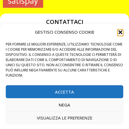
CONTATTACI
349 3863811
GESTISCI CONSENSO COOKIE
349 3863811
PER FORNIRE LE MIGLIORI ESPERIENZE, UTILIZZIAMO TECNOLOGIE COME
chiavicodificate@gmail.com
I COOKIE PER MEMORIZZARE E/O ACCEDERE ALLE INFORMAZIONI DEL
DISPOSITIVO. IL CONSENSO A QUESTE TECNOLOGIE CI PERMETTERÀ DI
ELABORARE DATI COME IL COMPORTAMENTO DI NAVIGAZIONE O ID
Privacy Policy
UNICI SU QUESTO SITO. NON ACCONSENTIRE O RITIRARE IL CONSENSO
PUÒ INFLUIRE NEGATIVAMENTE SU ALCUNE CARATTERISTICHE E
Cookie Policy
FUNZIONI.
ACCETTA
MAPS
NEGA
CHIAMA ORA
VISUALIZZA LE PREFERENZE
WHATSAPP: MANDA LA FOTO