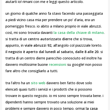
aiutarti io! rimani con me e leggi questo articolo.
un giorno di qualche anno fa stavo facendo una passeggiata
a piedi vicino casa mia per prendere un po’ d’aria, era un
pomeriggio fresco. io abito a milano proprio in viale abruzzi.
così, mi sono trovata davanti
la casa della chiave di milano
.
si tratta di un
centro autorizzato dierre
che si trova,
appunto, in
viale abruzzi 92
, all’angolo col piazzzale loreto.
il negozio è aperto dal lunedì al sabato, dalle 8 alle 20.
si
tratta di un centro dierre parecchio conosciuto ed inoltre ha
davvero moltissime buone
recensioni
su google! non posso
fare altro che consigliarlo a tutti.
tra l’altro ha un
sito web
davvero ben fatto dove solo
elencati quasi tutti i servizi e i prodotti che si possono
trovare in questo negozio. io mi sono sempre trovata bene. i
dipendenti hanno sempre trovato una soluzione ai miei
problemi e sempre davvero in poco tempo. ormai
la casa