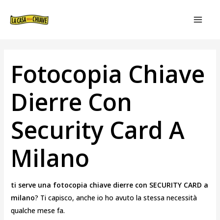
VAI
NAVIGAZIONE
MAIN
AL
ARTICOLI
MEN
CONTENUTO
Fotocopia Chiave
Dierre Con
Security Card A
Milano
ti serve una fotocopia chiave dierre con SECURITY CARD a
milano
? Ti capisco, anche io ho avuto la stessa necessità
qualche mese fa.