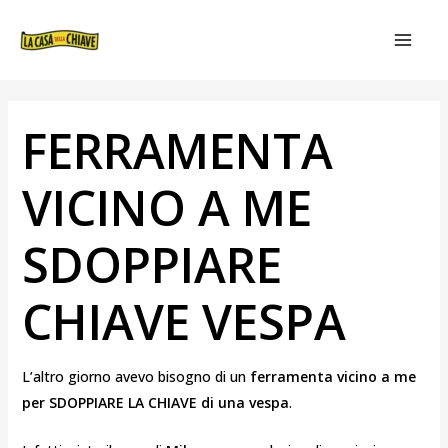
VAI
NAVIGAZIONE
MAIN
AL
ARTICOLI
MEN
CONTENUTO
FERRAMENTA
VICINO A ME
SDOPPIARE
CHIAVE VESPA
L’altro giorno avevo bisogno di un
ferramenta vicino a me
per SDOPPIARE LA CHIAVE di una vespa
.