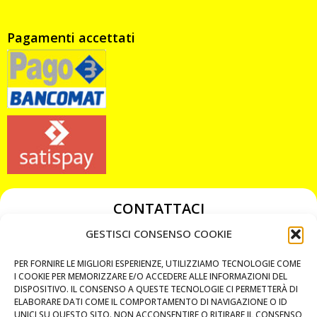
Pagamenti accettati
CONTATTACI
349 3863811
GESTISCI CONSENSO COOKIE
349 3863811
PER FORNIRE LE MIGLIORI ESPERIENZE, UTILIZZIAMO TECNOLOGIE COME
chiavicodificate@gmail.com
I COOKIE PER MEMORIZZARE E/O ACCEDERE ALLE INFORMAZIONI DEL
DISPOSITIVO. IL CONSENSO A QUESTE TECNOLOGIE CI PERMETTERÀ DI
ELABORARE DATI COME IL COMPORTAMENTO DI NAVIGAZIONE O ID
Privacy Policy
UNICI SU QUESTO SITO. NON ACCONSENTIRE O RITIRARE IL CONSENSO