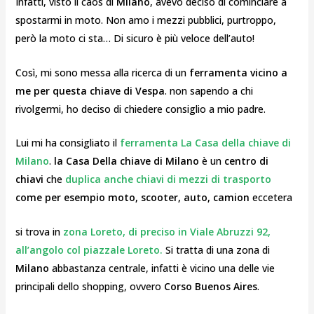
Infatti, visto il caos di
Milano
, avevo deciso di cominciare a
spostarmi in moto. Non amo i mezzi pubblici, purtroppo,
però la moto ci sta… Di sicuro è più veloce dell’auto!
Così, mi sono messa alla ricerca di un
ferramenta vicino a
me per questa chiave di Vespa
. non sapendo a chi
rivolgermi, ho deciso di chiedere consiglio a mio padre.
Lui mi ha consigliato il
ferramenta La Casa della chiave di
Milano
.
la Casa Della chiave di Milano
è un
centro di
chiavi
che
duplica anche chiavi di mezzi di trasporto
come per esempio moto, scooter, auto, camion
eccetera
si trova in
zona Loreto, di preciso in Viale Abruzzi 92,
all’angolo col piazzale Loreto.
Si tratta di una zona di
Milano
abbastanza centrale, infatti è vicino una delle vie
principali dello shopping, ovvero
Corso Buenos Aires
.