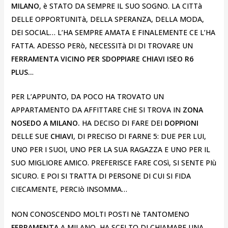
MILANO
, è STATO DA SEMPRE IL SUO SOGNO. LA CITTà
DELLE OPPORTUNITà, DELLA SPERANZA, DELLA MODA,
DEI SOCIAL… L’HA SEMPRE AMATA E FINALEMENTE CE L’HA
FATTA. ADESSO PERò, NECESSITà DI DI TROVARE UN
FERRAMENTA VICINO PER SDOPPIARE CHIAVI ISEO R6
PLUS..
.
PER L’APPUNTO, DA POCO HA TROVATO UN
APPARTAMENTO DA AFFITTARE CHE SI TROVA IN
ZONA
NOSEDO A MILANO.
HA DECISO DI FARE DEI
DOPPIONI
DELLE SUE
CHIAVI
, DI PRECISO DI FARNE 5: DUE PER LUI,
UNO PER I SUOI, UNO PER LA SUA RAGAZZA E UNO PER IL
SUO MIGLIORE AMICO. PREFERISCE FARE COSì, SI SENTE PIù
SICURO. E POI SI TRATTA DI PERSONE DI CUI SI FIDA
CIECAMENTE, PERCIò INSOMMA…
NON CONOSCENDO MOLTI POSTI Nè TANTOMENO
FERRAMENTA
A MILANO, HA SCELTO DI CHIAMARE UNA