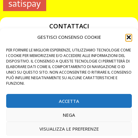
CONTATTACI
349 3863811
GESTISCI CONSENSO COOKIE
349 3863811
PER FORNIRE LE MIGLIORI ESPERIENZE, UTILIZZIAMO TECNOLOGIE COME
chiavicodificate@gmail.com
I COOKIE PER MEMORIZZARE E/O ACCEDERE ALLE INFORMAZIONI DEL
DISPOSITIVO. IL CONSENSO A QUESTE TECNOLOGIE CI PERMETTERÀ DI
ELABORARE DATI COME IL COMPORTAMENTO DI NAVIGAZIONE O ID
Privacy Policy
UNICI SU QUESTO SITO. NON ACCONSENTIRE O RITIRARE IL CONSENSO
PUÒ INFLUIRE NEGATIVAMENTE SU ALCUNE CARATTERISTICHE E
Cookie Policy
FUNZIONI.
ACCETTA
MAPS
NEGA
CHIAMA ORA
VISUALIZZA LE PREFERENZE
WHATSAPP: MANDA LA FOTO