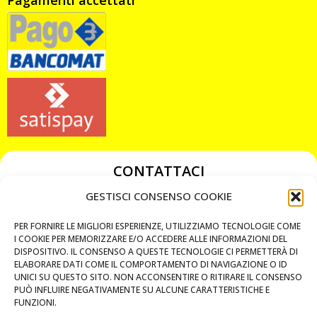
CONTATTACI
349 3863811
GESTISCI CONSENSO COOKIE
349 3863811
PER FORNIRE LE MIGLIORI ESPERIENZE, UTILIZZIAMO TECNOLOGIE COME
chiavicodificate@gmail.com
I COOKIE PER MEMORIZZARE E/O ACCEDERE ALLE INFORMAZIONI DEL
DISPOSITIVO. IL CONSENSO A QUESTE TECNOLOGIE CI PERMETTERÀ DI
ELABORARE DATI COME IL COMPORTAMENTO DI NAVIGAZIONE O ID
Privacy Policy
UNICI SU QUESTO SITO. NON ACCONSENTIRE O RITIRARE IL CONSENSO
PUÒ INFLUIRE NEGATIVAMENTE SU ALCUNE CARATTERISTICHE E
Cookie Policy
FUNZIONI.