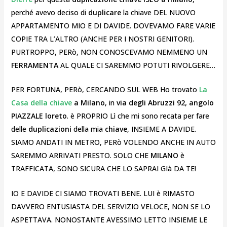
perché avevo deciso di
duplicare
la chiave DEL NUOVO
APPARTAMENTO MIO E DI DAVIDE. DOVEVAMO FARE VARIE
COPIE TRA L’ALTRO (ANCHE PER I NOSTRI GENITORI).
PURTROPPO, PERò, NON CONOSCEVAMO NEMMENO UN
FERRAMENTA
AL QUALE CI SAREMMO POTUTI RIVOLGERE…
PER FORTUNA, PERò, CERCANDO SUL WEB Ho trovato
La
Casa della chiave
a Milano
, in
via degli Abruzzi 92, angolo
PIAZZALE loreto
. è PROPRIO Lì che mi sono recata per fare
delle
duplicazioni
della mia
chiave
, INSIEME A DAVIDE.
SIAMO ANDATI IN METRO, PERò VOLENDO ANCHE IN AUTO
SAREMMO ARRIVATI PRESTO. SOLO CHE
MILANO
è
TRAFFICATA, SONO SICURA CHE LO SAPRAI GIà DA TE!
IO E DAVIDE CI SIAMO TROVATI BENE. LUI è RIMASTO
DAVVERO ENTUSIASTA DEL SERVIZIO VELOCE, NON SE LO
ASPETTAVA. NONOSTANTE AVESSIMO LETTO INSIEME LE