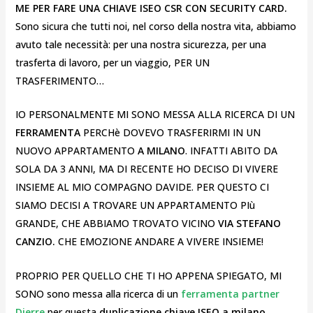
ME PER FARE UNA CHIAVE ISEO CSR CON SECURITY CARD.
Sono sicura che tutti noi, nel corso della nostra vita, abbiamo
avuto tale necessità: per una nostra sicurezza, per una
trasferta di lavoro, per un viaggio, PER UN
TRASFERIMENTO…
IO PERSONALMENTE MI SONO MESSA ALLA RICERCA DI UN
FERRAMENTA
PERCHè DOVEVO TRASFERIRMI IN UN
NUOVO APPARTAMENTO
A MILANO
. INFATTI ABITO DA
SOLA DA 3 ANNI, MA DI RECENTE HO DECISO DI VIVERE
INSIEME AL MIO COMPAGNO DAVIDE. PER QUESTO CI
SIAMO DECISI A TROVARE UN APPARTAMENTO PIù
GRANDE, CHE ABBIAMO TROVATO VICINO
VIA STEFANO
CANZIO.
CHE EMOZIONE ANDARE A VIVERE INSIEME!
PROPRIO PER QUELLO CHE TI HO APPENA SPIEGATO, MI
SONO sono messa alla ricerca di un
ferramenta partner
Dierre
per questa
duplicazione chiave ISEO a milano
,