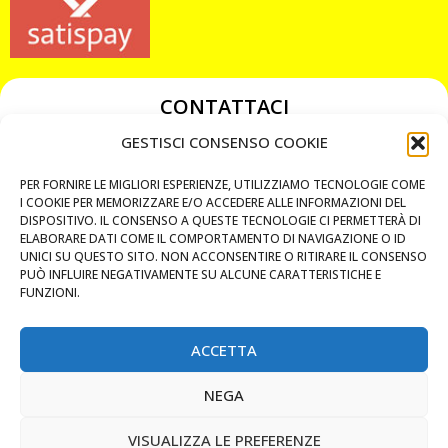
CONTATTACI
349 3863811
GESTISCI CONSENSO COOKIE
349 3863811
PER FORNIRE LE MIGLIORI ESPERIENZE, UTILIZZIAMO TECNOLOGIE COME
chiavicodificate@gmail.com
I COOKIE PER MEMORIZZARE E/O ACCEDERE ALLE INFORMAZIONI DEL
DISPOSITIVO. IL CONSENSO A QUESTE TECNOLOGIE CI PERMETTERÀ DI
ELABORARE DATI COME IL COMPORTAMENTO DI NAVIGAZIONE O ID
Privacy Policy
UNICI SU QUESTO SITO. NON ACCONSENTIRE O RITIRARE IL CONSENSO
PUÒ INFLUIRE NEGATIVAMENTE SU ALCUNE CARATTERISTICHE E
Cookie Policy
FUNZIONI.
ACCETTA
MAPS
NEGA
CHIAMA ORA
VISUALIZZA LE PREFERENZE