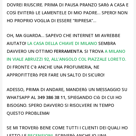
DOVREI RIUSCIRE. PRIMA DI PAUSA PRANZO SARò A CASA E
COSì EVITERò LE LAMENTELE DI MIO PADRE… SPERO! NON
HO PROPRIO VOGLIA DI ESSERE ”RIPRESA”…
OH, MA GUARDA… SAPEVO CHE INTERNET MI AVREBBE
AIUTATO!
LA CASA DELLA CHIAVE DI MILANO
SEMBRA
DAVVERO UN OTTIMO
FERRAMENTA
. SI TROVA
A MILANO
IN VIALE ABRUZZI 92, ALL’ANGOLO COL PIAZZALE LORETO.
DI FRONTE C’è ANCHE UNA PROFUMERIA, NE
APPROFITTERò PER FARE UN SALTO DI SICURO!
ADESSO, PRIMA DI ANDARE, MANDERò UN MESSAGGIO SU
WHATSAPP AL
349 386 38 11
, SPIEGANDO CIò DI CUI HO
BISOGNO. SPERO DAVVERO SI RISOLVERE IN TEMPO
QUESTO PROBLEMA!
SE MI TROVERò BENE COME TUTTI I CLIENTI DEI QUALI HO
LETTO LE
RECENSIONI
, SCRIVERò ANCHE IO UNA