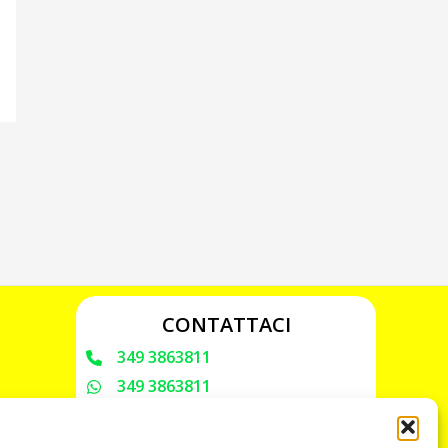
CONTATTACI
349 3863811
349 3863811
chiavicodificate@gmail.com