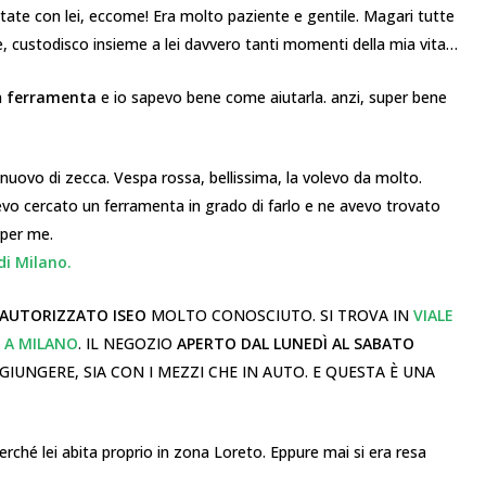
tate con lei, eccome! Era molto paziente e gentile. Magari tutte
, custodisco insieme a lei davvero tanti momenti della mia vita…
n
ferramenta
e io sapevo bene come aiutarla. anzi, super bene
nuovo di zecca. Vespa rossa, bellissima, la volevo da molto.
evo cercato un ferramenta in grado di farlo e ne avevo trovato
 per me.
di Milano.
AUTORIZZATO ISEO
MOLTO CONOSCIUTO. SI TROVA IN
VIALE
, A MILANO
. IL NEGOZIO
APERTO DAL LUNEDÌ AL SABATO
IUNGERE, SIA CON I MEZZI CHE IN AUTO. E QUESTA È UNA
rché lei abita proprio in zona Loreto. Eppure mai si era resa