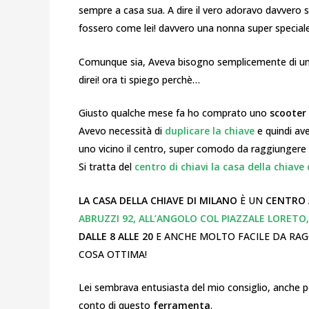
sempre a casa sua. A dire il vero adoravo davvero s
fossero come lei! davvero una nonna super speciale
Comunque sia, Aveva bisogno semplicemente di u
direi! ora ti spiego perchè…
Giusto qualche mese fa ho comprato uno
scooter
Avevo necessità di
duplicare la chiave
e quindi av
uno vicino il centro, super comodo da raggiungere
Si tratta del
centro di chiavi la casa della chiave 
LA CASA DELLA CHIAVE DI MILANO
È UN
CENTRO 
ABRUZZI 92, ALL’ANGOLO COL PIAZZALE LORETO
DALLE 8 ALLE 20
E ANCHE MOLTO FACILE DA RAGG
COSA OTTIMA!
Lei sembrava entusiasta del mio consiglio, anche pe
conto di questo
ferramenta
.