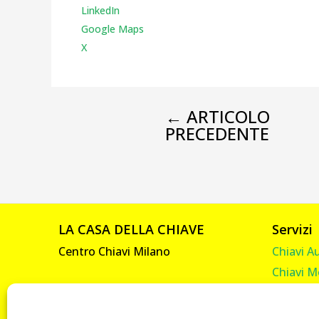
LinkedIn
Google Maps
X
←
ARTICOLO
PRECEDENTE
LA CASA DELLA CHIAVE
Servizi
Centro Chiavi Milano
Chiavi A
Chiavi M
Viale Abruzzi, 92
Chiavi C
20131 Milano
Chiavi C