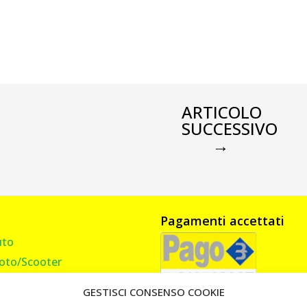
ARTICOLO
SUCCESSIVO
→
Pagamenti accettati
uto
oto/Scooter
amion, Furgone, Camper
GESTISCI CONSENSO COOKIE
asa