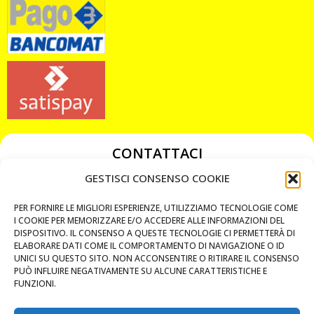
CONTATTACI
349 3863811
GESTISCI CONSENSO COOKIE
349 3863811
PER FORNIRE LE MIGLIORI ESPERIENZE, UTILIZZIAMO TECNOLOGIE COME
chiavicodificate@gmail.com
I COOKIE PER MEMORIZZARE E/O ACCEDERE ALLE INFORMAZIONI DEL
DISPOSITIVO. IL CONSENSO A QUESTE TECNOLOGIE CI PERMETTERÀ DI
ELABORARE DATI COME IL COMPORTAMENTO DI NAVIGAZIONE O ID
Privacy Policy
UNICI SU QUESTO SITO. NON ACCONSENTIRE O RITIRARE IL CONSENSO
PUÒ INFLUIRE NEGATIVAMENTE SU ALCUNE CARATTERISTICHE E
Cookie Policy
FUNZIONI.