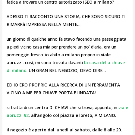
fatica a trovare un centro autorizzato
ISEO
a
milano
?
ADESSO TI RACCONTO UNA STORIA, CHE SONO SICURO TI
RIMARRà IMPRESSA NELLA MENTE…
un giorno di qualche anno fa stavo facendo una passeggiata
a piedi vicino casa mia per prendere un po’ d’aria, era un
pomeriggio fresco. io abito a
milano
proprio in
viale
abruzzi.
così, mi sono trovata davanti
la casa della chiave
di milano
. UN GRAN BEL NEGOZIO, DEVO DIRE…
ED IO ERO PROPRIO ALLA RICERCA DI UN
FERRAMENTA
VICINO A ME PER CHIAVE PORTA BLINDATA!
si tratta di un
centro DI CHIAVI
che si trova, appunto, in
viale
abruzzi 92
,
all’angolo col piazzale loreto, A MILANO.
il negozio è aperto dal lunedì al sabato, dalle 8 alle 20.