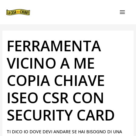
VAI
NAVIGAZIONE
MAIN
AL
ARTICOLI
MEN
CONTENUTO
FERRAMENTA
VICINO A ME
COPIA CHIAVE
ISEO CSR CON
SECURITY CARD
TI DICO IO DOVE DEVI ANDARE SE HAI BISOGNO DI UNA