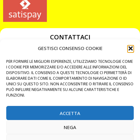
CONTATTACI
349 3863811
GESTISCI CONSENSO COOKIE
349 3863811
PER FORNIRE LE MIGLIORI ESPERIENZE, UTILIZZIAMO TECNOLOGIE COME
chiavicodificate@gmail.com
I COOKIE PER MEMORIZZARE E/O ACCEDERE ALLE INFORMAZIONI DEL
DISPOSITIVO. IL CONSENSO A QUESTE TECNOLOGIE CI PERMETTERÀ DI
ELABORARE DATI COME IL COMPORTAMENTO DI NAVIGAZIONE O ID
Privacy Policy
UNICI SU QUESTO SITO. NON ACCONSENTIRE O RITIRARE IL CONSENSO
PUÒ INFLUIRE NEGATIVAMENTE SU ALCUNE CARATTERISTICHE E
Cookie Policy
FUNZIONI.
ACCETTA
MAPS
NEGA
CHIAMA ORA