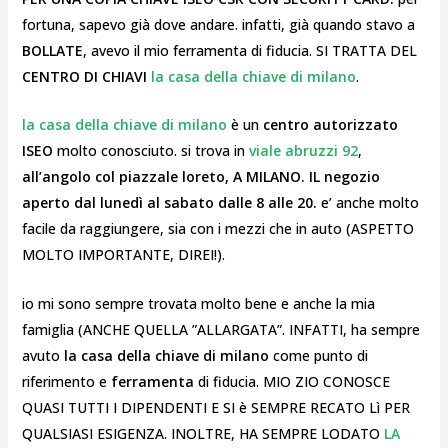
fortuna, sapevo già dove andare. infatti, già quando stavo a
BOLLATE
, avevo il mio ferramenta di fiducia. SI TRATTA DEL
CENTRO DI CHIAVI
la casa della chiave di milano
.
la casa della chiave di milano
è un
centro autorizzato
ISEO
molto conosciuto. si trova in
viale abruzzi 92
,
all’angolo col piazzale loreto, A MILANO. IL negozio
aperto dal lunedì al sabato dalle 8 alle 20.
e’ anche molto
facile da raggiungere, sia con i mezzi che in auto (ASPETTO
MOLTO IMPORTANTE, DIREI!).
io mi sono sempre trovata molto bene e anche la mia
famiglia (ANCHE QUELLA ”ALLARGATA”. INFATTI, ha sempre
avuto
la casa della chiave di milano
come punto di
riferimento e
ferramenta
di fiducia. MIO ZIO CONOSCE
QUASI TUTTI I DIPENDENTI E SI è SEMPRE RECATO Lì PER
QUALSIASI ESIGENZA. INOLTRE, HA SEMPRE LODATO
LA