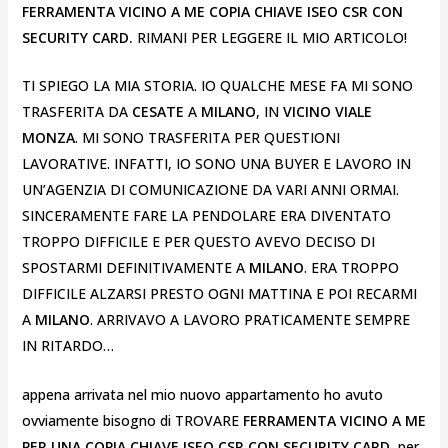
FERRAMENTA VICINO A ME COPIA CHIAVE ISEO CSR CON
SECURITY CARD.
RIMANI PER LEGGERE IL MIO ARTICOLO!
TI SPIEGO LA MIA STORIA. IO QUALCHE MESE FA MI SONO
TRASFERITA DA
CESATE
A
MILANO
, IN
VICINO VIALE
MONZA
. MI SONO TRASFERITA PER QUESTIONI
LAVORATIVE. INFATTI, IO SONO UNA BUYER E LAVORO IN
UN’AGENZIA DI COMUNICAZIONE DA VARI ANNI ORMAI.
SINCERAMENTE FARE LA PENDOLARE ERA DIVENTATO
TROPPO DIFFICILE E PER QUESTO AVEVO DECISO DI
SPOSTARMI DEFINITIVAMENTE A
MILANO
. ERA TROPPO
DIFFICILE ALZARSI PRESTO OGNI MATTINA E POI RECARMI
A
MILANO
. ARRIVAVO A LAVORO PRATICAMENTE SEMPRE
IN RITARDO…
appena arrivata nel mio nuovo appartamento ho avuto
ovviamente bisogno di TROVARE
FERRAMENTA VICINO A ME
PER UNA COPIA CHIAVE ISEO CSR CON SECURITY CARD.
per