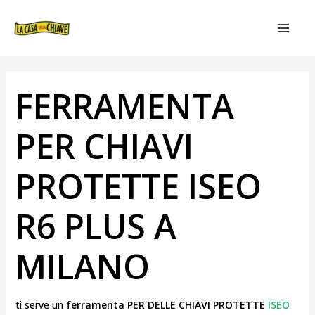
VAI
NAVIGAZIONE
MAIN
AL
ARTICOLI
MEN
CONTENUTO
FERRAMENTA
PER CHIAVI
PROTETTE ISEO
R6 PLUS A
MILANO
ti serve un
ferramenta PER DELLE CHIAVI PROTETTE
ISEO