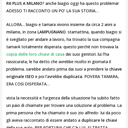
R6 PLUS A MILANO
? anche biagio oggi ha questo problema!
ADESSO TI RACCONTO UN PO’ LA SUA STORIA…
ALLORA… biagio e tamara vivono insieme da circa 2 anni a
milano
, in zona
LAMPUGNANO
. stamattina, quando biagio si
è svegliato per andare a lavoro, ha trovato la sua compagna
tamarA totalmente disperata. questo perchè non trovava la
copia delle loro chiavi di casa
dei suoi genitori. lui l’ha
rassicurata, le ha detto che avrebbe risolto in giornata il
problema. sarebbe andato prima dai suoi a prendere la
chiave
originale ISEO
e poi l’avrebbe
duplicata
. POVERA TAMARA,
ERA COSì DISPERATA…
vista la necessità e l’urgenza della situazione ha subito fatto
un paio di chiamate per trovare una soluzione al problema. La
prima persona che ha chiamato è suo zio alfredo- lui da poco
gli aveva raccontato di essere andato a
duplicare le chiavi
della sua auto. PER FORTUNA CHE C’è LUI, SI TRATTA