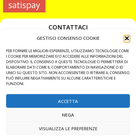
CONTATTACI
349 3863811
GESTISCI CONSENSO COOKIE
349 3863811
PER FORNIRE LE MIGLIORI ESPERIENZE, UTILIZZIAMO TECNOLOGIE COME
chiavicodificate@gmail.com
I COOKIE PER MEMORIZZARE E/O ACCEDERE ALLE INFORMAZIONI DEL
DISPOSITIVO. IL CONSENSO A QUESTE TECNOLOGIE CI PERMETTERÀ DI
ELABORARE DATI COME IL COMPORTAMENTO DI NAVIGAZIONE O ID
Privacy Policy
UNICI SU QUESTO SITO. NON ACCONSENTIRE O RITIRARE IL CONSENSO
PUÒ INFLUIRE NEGATIVAMENTE SU ALCUNE CARATTERISTICHE E
Cookie Policy
FUNZIONI.
ACCETTA
MAPS
NEGA
CHIAMA ORA
VISUALIZZA LE PREFERENZE
WHATSAPP: MANDA LA FOTO