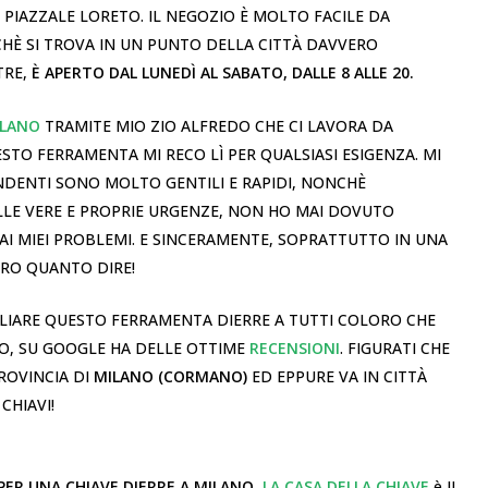
 PIAZZALE LORETO. IL NEGOZIO È MOLTO FACILE DA
CHÈ SI TROVA IN UN PUNTO DELLA CITTÀ DAVVERO
TRE,
È APERTO DAL LUNEDÌ AL SABATO, DALLE 8 ALLE 20.
ILANO
TRAMITE MIO ZIO ALFREDO CHE CI LAVORA DA
O FERRAMENTA MI RECO LÌ PER QUALSIASI ESIGENZA. MI
NDENTI SONO MOLTO GENTILI E RAPIDI, NONCHÈ
LE VERE E PROPRIE URGENZE, NON HO MAI DOVUTO
I MIEI PROBLEMI. E SINCERAMENTE, SOPRATTUTTO IN UNA
ERO QUANTO DIRE!
LIARE QUESTO FERRAMENTA DIERRE A TUTTI COLORO CHE
RO, SU GOOGLE HA DELLE OTTIME
RECENSIONI
. FIGURATI CHE
ROVINCIA DI
MILANO (CORMANO)
ED EPPURE VA IN CITTÀ
CHIAVI!
ER UNA CHIAVE DIERRE A MILANO
,
LA CASA DELLA CHIAVE
è IL