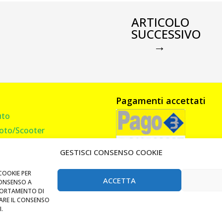
ARTICOLO
SUCCESSIVO
→
Pagamenti accettati
uto
oto/Scooter
amion, Furgone, Camper
GESTISCI CONSENSO COOKIE
asa
andi Cancello
COOKIE PER
ACCETTA
CONSENSO A
Lucchetti e Catene
PORTAMENTO DI
RARE IL CONSENSO
i Tag RFID Badge
.
auletto Milano