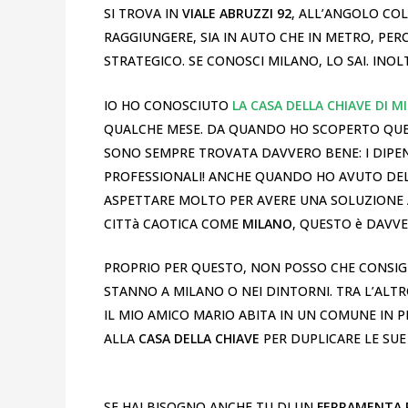
SI TROVA IN
VIALE ABRUZZI 92
, ALL’ANGOLO COL
RAGGIUNGERE, SIA IN AUTO CHE IN METRO, PER
STRATEGICO. SE CONOSCI MILANO, LO SAI. INOL
IO HO CONOSCIUTO
LA CASA DELLA CHIAVE DI M
QUALCHE MESE. DA QUANDO HO SCOPERTO QUEST
SONO SEMPRE TROVATA DAVVERO BENE: I DIPE
PROFESSIONALI! ANCHE QUANDO HO AVUTO DEL
ASPETTARE MOLTO PER AVERE UNA SOLUZIONE A
CITTà CAOTICA COME
MILANO
, QUESTO è DAVV
PROPRIO PER QUESTO, NON POSSO CHE CONSIG
STANNO A MILANO O NEI DINTORNI. TRA L’ALT
IL MIO AMICO MARIO ABITA IN UN COMUNE IN P
ALLA
CASA DELLA CHIAVE
PER DUPLICARE LE SUE 
SE HAI BISOGNO ANCHE TU DI UN
FERRAMENTA P