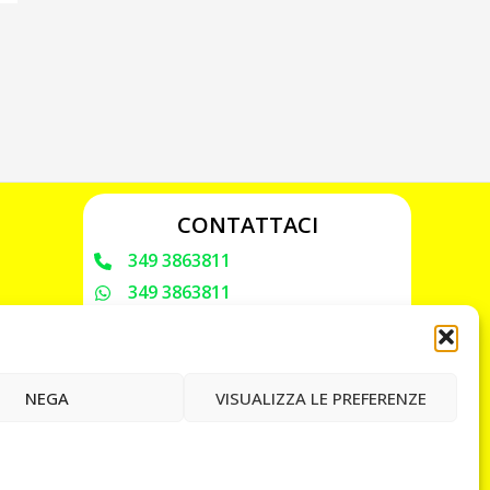
CONTATTACI
349 3863811
349 3863811
chiavicodificate@gmail.com
Privacy Policy
NEGA
VISUALIZZA LE PREFERENZE
Cookie Policy