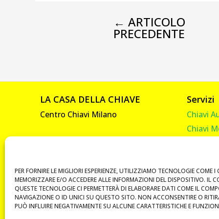
←
ARTICOLO
PRECEDENTE
LA CASA DELLA CHIAVE
Servizi
Centro Chiavi Milano
Chiavi A
Chiavi M
Viale Abruzzi, 92
Chiavi C
20131 Milano
Chiavi C
P. IVA 10585330961
Telecom
PER FORNIRE LE MIGLIORI ESPERIENZE, UTILIZZIAMO TECNOLOGIE COME I 
MEMORIZZARE E/O ACCEDERE ALLE INFORMAZIONI DEL DISPOSITIVO. IL 
Vendita 
QUESTE TECNOLOGIE CI PERMETTERÀ DI ELABORARE DATI COME IL COM
NAVIGAZIONE O ID UNICI SU QUESTO SITO. NON ACCONSENTIRE O RITI
Duplicat
PUÒ INFLUIRE NEGATIVAMENTE SU ALCUNE CARATTERISTICHE E FUNZIONI
Chiavi B