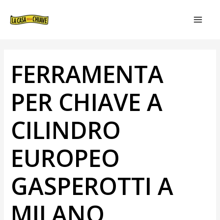
VAI
NAVIGAZIONE
MAIN
AL
ARTICOLI
MEN
CONTENUTO
FERRAMENTA
PER CHIAVE A
CILINDRO
EUROPEO
GASPEROTTI A
MILANO