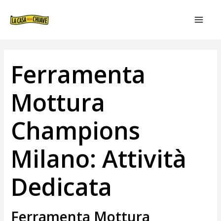
VAI
NAVIGAZIONE
MAIN
AL
ARTICOLI
MEN
CONTENUTO
Ferramenta
Mottura
Champions
Milano: Attività
Dedicata
Ferramenta Mottura