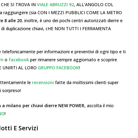
CHE SI TROVA IN
VIALE ABRUZZI 92
, ALL’ANGOLO COL
da raggiungere (sia CON I MEZZI PUBBLICI COME LA METRO
e 8 alle 20.
inoltre, è uno dei pochi centri autorizzati dierre e
arI di duplicazione chiavi, cHE NON TUTTI I FERRAMENTA
 telefonicamente per informazioni e preventivi di ogni tipo e ti
am
o
facebook
per rimanere sempre aggiornato e scoprire
CHE UNIRTI AL LORO
GRUPPO FACEBOOK
!
 attentamente le
recensioni
fatte da moltissimi clienti super
i sorpreso!
 a milano per chiavi dierre NEW POWER
, ascolta il mio
NO
!
tti E Servizi