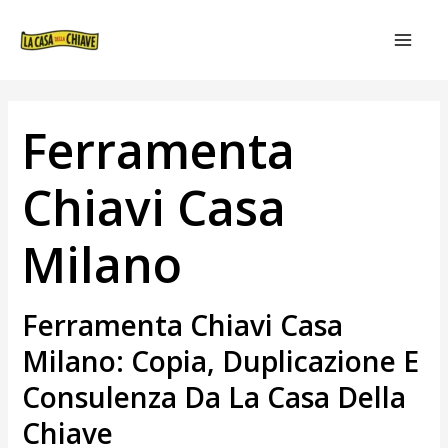
VAI
NAVIGAZIONE
MAIN
AL
ARTICOLI
MEN
CONTENUTO
Ferramenta
Chiavi Casa
Milano
Ferramenta Chiavi Casa
Milano: Copia, Duplicazione E
Consulenza Da La Casa Della
Chiave