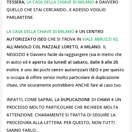
TESSERA
,
LA CASA DELLA CHIAVE DI MILANO
è DAVVERO
QUELLO CHE STAI CERCANDO…E ADESSO VOGLIO
PARLARTENE.
LA CASA DELLA CHIAVE DI MILANO
è UN
CENTRO
AUTORIZZATO ISEO
CHE SI TROVA IN
VIALE ABRUZZI 92,
ALL’ANGOLO COL PIAZZALE LORETO, A MILANO.
IL
NEGOZIO è Davvero facile da raggiungere (sia in metro che
in auto) ed è
aperto da lunedì al sabato, dalle 8 alle 20
.
inoltre. è uno dei pochi
centri autorizzati ISEO
e per questo
si occupa di offrire servizi molto particolare di duplicazione
chiavi, che sicuramente potrebbero ANCHE fare al caso tuo.
INFATTI, COME SAPRAI, LA
DUPLICAZIONE
DI
CHIAVI
è UN
PROCESSO MOLTO PARTICOLARE CHE RICHIEDE MOLTA
ATTENZIONE. CHIARAMENTE SI TRATTA DI SEGUIRE LA
PROCEDURA ALLA LETTERA. PER QUESTO, NON TUTTI
SANNO FARLO…