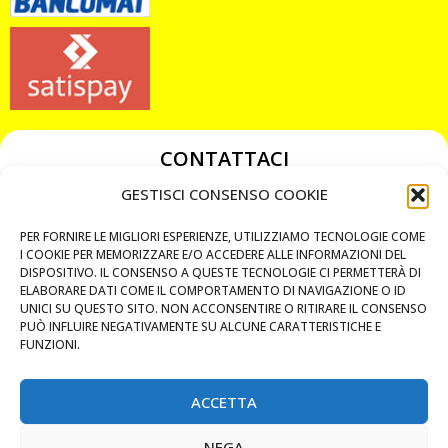
CONTATTACI
349 3863811
GESTISCI CONSENSO COOKIE
349 3863811
PER FORNIRE LE MIGLIORI ESPERIENZE, UTILIZZIAMO TECNOLOGIE COME
chiavicodificate@gmail.com
I COOKIE PER MEMORIZZARE E/O ACCEDERE ALLE INFORMAZIONI DEL
DISPOSITIVO. IL CONSENSO A QUESTE TECNOLOGIE CI PERMETTERÀ DI
ELABORARE DATI COME IL COMPORTAMENTO DI NAVIGAZIONE O ID
Privacy Policy
UNICI SU QUESTO SITO. NON ACCONSENTIRE O RITIRARE IL CONSENSO
PUÒ INFLUIRE NEGATIVAMENTE SU ALCUNE CARATTERISTICHE E
Cookie Policy
FUNZIONI.
ACCETTA
MAPS
NEGA