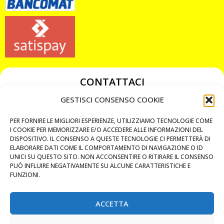
CONTATTACI
349 3863811
GESTISCI CONSENSO COOKIE
349 3863811
PER FORNIRE LE MIGLIORI ESPERIENZE, UTILIZZIAMO TECNOLOGIE COME
chiavicodificate@gmail.com
I COOKIE PER MEMORIZZARE E/O ACCEDERE ALLE INFORMAZIONI DEL
DISPOSITIVO. IL CONSENSO A QUESTE TECNOLOGIE CI PERMETTERÀ DI
ELABORARE DATI COME IL COMPORTAMENTO DI NAVIGAZIONE O ID
Privacy Policy
UNICI SU QUESTO SITO. NON ACCONSENTIRE O RITIRARE IL CONSENSO
PUÒ INFLUIRE NEGATIVAMENTE SU ALCUNE CARATTERISTICHE E
Cookie Policy
FUNZIONI.
ACCETTA
MAPS