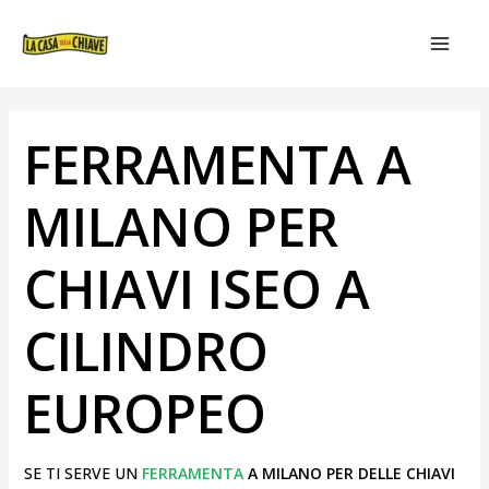
VAI
NAVIGAZIONE
MAIN
AL
ARTICOLI
MEN
CONTENUTO
FERRAMENTA A
MILANO PER
CHIAVI ISEO A
CILINDRO
EUROPEO
SE TI SERVE UN
FERRAMENTA
A MILANO PER DELLE CHIAVI