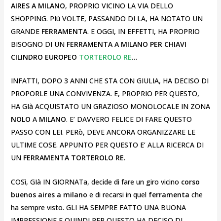
AIRES A MILANO
, PROPRIO VICINO LA VIA DELLO
SHOPPING. PIù VOLTE, PASSANDO DI LA, HA NOTATO UN
GRANDE
FERRAMENTA
. E OGGI, IN EFFETTI, HA PROPRIO
BISOGNO DI UN
FERRAMENTA A MILANO PER CHIAVI
CILINDRO EUROPEO
TORTEROLO RE
…
INFATTI, DOPO 3 ANNI CHE STA CON GIULIA, HA DECISO DI
PROPORLE UNA CONVIVENZA. E, PROPRIO PER QUESTO,
HA GIà ACQUISTATO UN GRAZIOSO MONOLOCALE IN ZONA
NOLO
A
MILANO
. E’ DAVVERO FELICE DI FARE QUESTO
PASSO CON LEI. PERò, DEVE ANCORA ORGANIZZARE LE
ULTIME COSE. APPUNTO PER QUESTO E’ ALLA RICERCA DI
UN
FERRAMENTA TORTEROLO RE
.
COSì, GIà IN GIORNATa, decide di fare un giro vicino
corso
buenos aires a milano
e di recarsi in quel
ferramenta
che
ha sempre visto. GLI HA SEMPRE FATTO UNA BUONA
IMPRESSIONE E QUINDI PER QUESTO HA DECISO DI