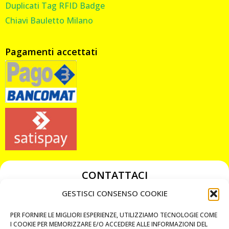
Duplicati Tag RFID Badge
Chiavi Bauletto Milano
Pagamenti accettati
CONTATTACI
349 3863811
GESTISCI CONSENSO COOKIE
349 3863811
PER FORNIRE LE MIGLIORI ESPERIENZE, UTILIZZIAMO TECNOLOGIE COME
chiavicodificate@gmail.com
I COOKIE PER MEMORIZZARE E/O ACCEDERE ALLE INFORMAZIONI DEL