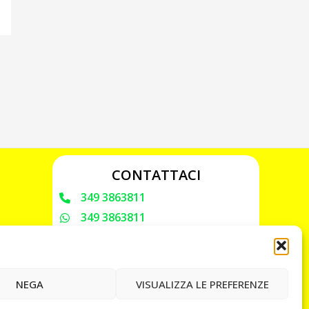
CONTATTACI
349 3863811
349 3863811
chiavicodificate@gmail.com
Privacy Policy
NEGA
VISUALIZZA LE PREFERENZE
Cookie Policy