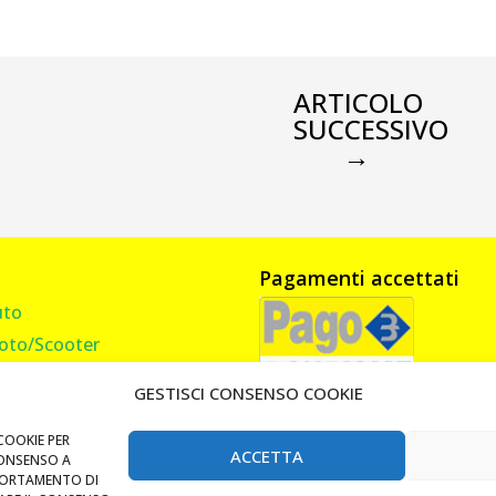
ARTICOLO
SUCCESSIVO
→
Pagamenti accettati
uto
oto/Scooter
amion, Furgone, Camper
GESTISCI CONSENSO COOKIE
asa
andi Cancello
COOKIE PER
ACCETTA
CONSENSO A
Lucchetti e Catene
PORTAMENTO DI