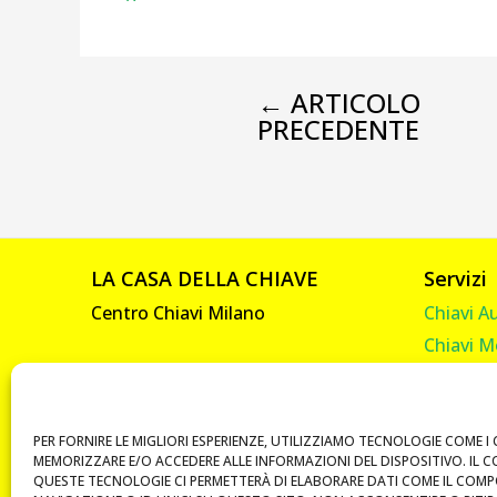
←
ARTICOLO
PRECEDENTE
LA CASA DELLA CHIAVE
Servizi
Centro Chiavi Milano
Chiavi A
Chiavi M
Viale Abruzzi, 92
Chiavi C
20131 Milano
Chiavi C
P. IVA 10585330961
Telecom
PER FORNIRE LE MIGLIORI ESPERIENZE, UTILIZZIAMO TECNOLOGIE COME I 
MEMORIZZARE E/O ACCEDERE ALLE INFORMAZIONI DEL DISPOSITIVO. IL 
Vendita 
QUESTE TECNOLOGIE CI PERMETTERÀ DI ELABORARE DATI COME IL COM