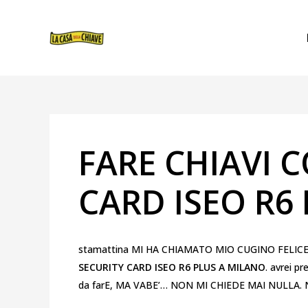
VAI
NAVIGAZIONE
AL
ARTICOLI
CONTENUTO
FARE CHIAVI 
CARD ISEO R6
stamattina MI HA CHIAMATO MIO CUGINO FELIC
SECURITY CARD ISEO R6 PLUS A MILANO
. avrei p
da farE, MA VABE’… NON MI CHIEDE MAI NULLA.