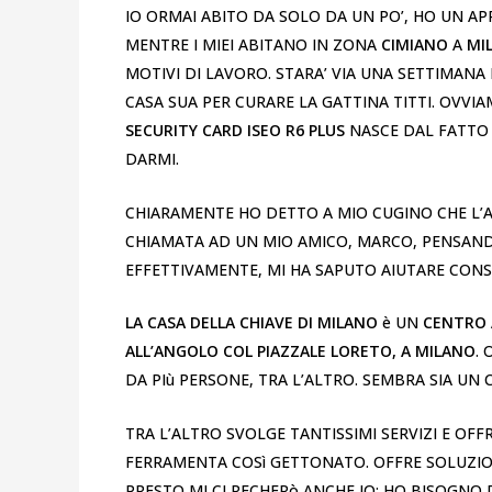
IO ORMAI ABITO DA SOLO DA UN PO’, HO UN A
MENTRE I MIEI ABITANO IN ZONA
CIMIANO
A
MI
MOTIVI DI LAVORO. STARA’ VIA UNA SETTIMANA
CASA SUA PER CURARE LA GATTINA TITTI. OVVIA
SECURITY CARD
ISEO R6 PLUS
NASCE DAL FATTO
DARMI.
CHIARAMENTE HO DETTO A MIO CUGINO CHE L’A
CHIAMATA AD UN MIO AMICO, MARCO, PENSANDO
EFFETTIVAMENTE, MI HA SAPUTO AIUTARE CON
LA CASA DELLA CHIAVE DI MILANO
è UN
CENTRO 
ALL’ANGOLO COL PIAZZALE LORETO, A MILANO
.
DA PIù PERSONE, TRA L’ALTRO. SEMBRA SIA UN 
TRA L’ALTRO SVOLGE TANTISSIMI SERVIZI E OF
FERRAMENTA COSì GETTONATO. OFFRE SOLUZION
PRESTO MI CI RECHERò ANCHE IO: HO BISOGNO 