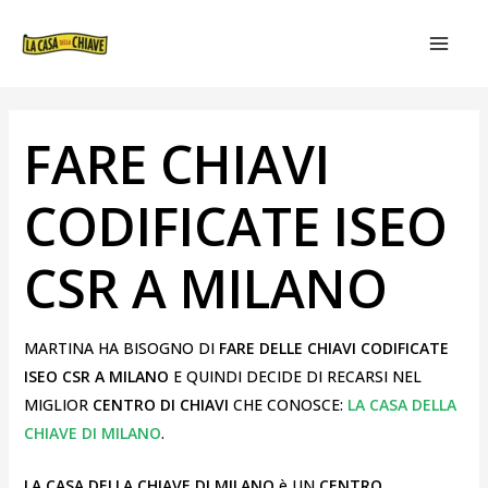
VAI
NAVIGAZIONE
MAIN
AL
ARTICOLI
MEN
CONTENUTO
FARE CHIAVI
CODIFICATE ISEO
CSR A MILANO
MARTINA HA BISOGNO DI
FARE DELLE CHIAVI CODIFICATE
ISEO CSR A MILANO
E QUINDI DECIDE DI RECARSI NEL
MIGLIOR
CENTRO
DI CHIAVI
CHE CONOSCE:
LA CASA DELLA
CHIAVE DI MILANO
.
LA CASA DELLA CHIAVE DI MILANO
è UN
CENTRO