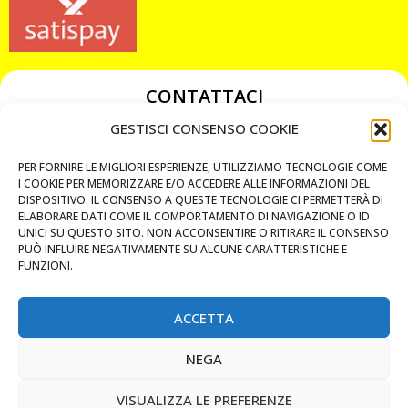
CONTATTACI
349 3863811
GESTISCI CONSENSO COOKIE
349 3863811
PER FORNIRE LE MIGLIORI ESPERIENZE, UTILIZZIAMO TECNOLOGIE COME
chiavicodificate@gmail.com
I COOKIE PER MEMORIZZARE E/O ACCEDERE ALLE INFORMAZIONI DEL
DISPOSITIVO. IL CONSENSO A QUESTE TECNOLOGIE CI PERMETTERÀ DI
ELABORARE DATI COME IL COMPORTAMENTO DI NAVIGAZIONE O ID
Privacy Policy
UNICI SU QUESTO SITO. NON ACCONSENTIRE O RITIRARE IL CONSENSO
PUÒ INFLUIRE NEGATIVAMENTE SU ALCUNE CARATTERISTICHE E
Cookie Policy
FUNZIONI.
ACCETTA
MAPS
NEGA
CHIAMA ORA
VISUALIZZA LE PREFERENZE