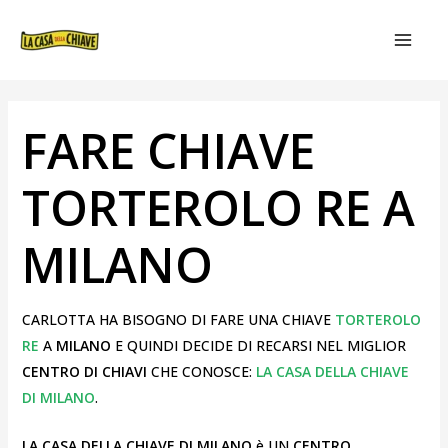
VAI
NAVIGAZIONE
MAIN
AL
ARTICOLI
MEN
CONTENUTO
FARE CHIAVE
TORTEROLO RE A
MILANO
CARLOTTA HA BISOGNO DI FARE UNA CHIAVE
TORTEROLO
RE
A
MILANO
E QUINDI DECIDE DI RECARSI NEL MIGLIOR
CENTRO
DI CHIAVI
CHE CONOSCE:
LA CASA DELLA CHIAVE
DI MILANO
.
LA CASA DELLA CHIAVE DI MILANO
è UN
CENTRO