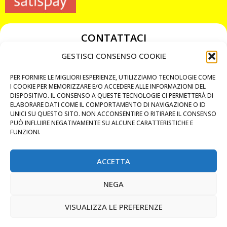
CONTATTACI
349 3863811
GESTISCI CONSENSO COOKIE
349 3863811
PER FORNIRE LE MIGLIORI ESPERIENZE, UTILIZZIAMO TECNOLOGIE COME
chiavicodificate@gmail.com
I COOKIE PER MEMORIZZARE E/O ACCEDERE ALLE INFORMAZIONI DEL
DISPOSITIVO. IL CONSENSO A QUESTE TECNOLOGIE CI PERMETTERÀ DI
ELABORARE DATI COME IL COMPORTAMENTO DI NAVIGAZIONE O ID
Privacy Policy
UNICI SU QUESTO SITO. NON ACCONSENTIRE O RITIRARE IL CONSENSO
PUÒ INFLUIRE NEGATIVAMENTE SU ALCUNE CARATTERISTICHE E
Cookie Policy
FUNZIONI.
ACCETTA
MAPS
NEGA
CHIAMA ORA
VISUALIZZA LE PREFERENZE
WHATSAPP: MANDA LA FOTO