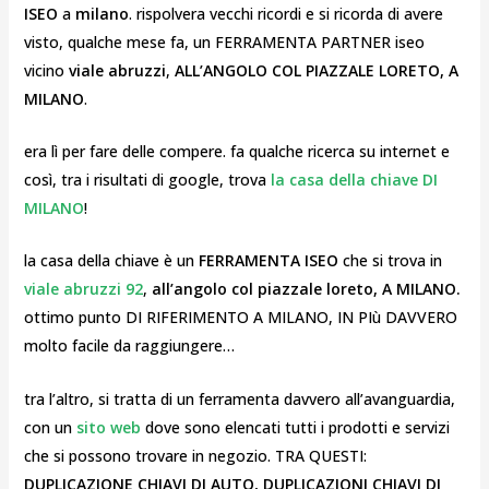
ISEO
a
milano
. rispolvera vecchi ricordi e si ricorda di avere
visto, qualche mese fa, un FERRAMENTA PARTNER iseo
vicino
viale abruzzi
,
ALL’ANGOLO COL PIAZZALE LORETO, A
MILANO
.
era lì per fare delle compere. fa qualche ricerca su internet e
così, tra i risultati di google, trova
la casa della chiave DI
MILANO
!
la casa della chiave è un
FERRAMENTA ISEO
che si trova in
viale abruzzi 92
,
all’angolo col piazzale loreto, A MILANO.
ottimo punto DI RIFERIMENTO A MILANO, IN PIù DAVVERO
molto facile da raggiungere…
tra l’altro, si tratta di un ferramenta davvero all’avanguardia,
con un
sito web
dove sono elencati tutti i prodotti e servizi
che si possono trovare in negozio. TRA QUESTI:
DUPLICAZIONE CHIAVI DI AUTO, DUPLICAZIONI CHIAVI DI