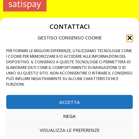
CONTATTACI
349 3863811
GESTISCI CONSENSO COOKIE
349 3863811
PER FORNIRE LE MIGLIORI ESPERIENZE, UTILIZZIAMO TECNOLOGIE COME
chiavicodificate@gmail.com
I COOKIE PER MEMORIZZARE E/O ACCEDERE ALLE INFORMAZIONI DEL
DISPOSITIVO. IL CONSENSO A QUESTE TECNOLOGIE CI PERMETTERÀ DI
ELABORARE DATI COME IL COMPORTAMENTO DI NAVIGAZIONE O ID
Privacy Policy
UNICI SU QUESTO SITO. NON ACCONSENTIRE O RITIRARE IL CONSENSO
PUÒ INFLUIRE NEGATIVAMENTE SU ALCUNE CARATTERISTICHE E
Cookie Policy
FUNZIONI.
ACCETTA
MAPS
NEGA
CHIAMA ORA
VISUALIZZA LE PREFERENZE
WHATSAPP: MANDA LA FOTO