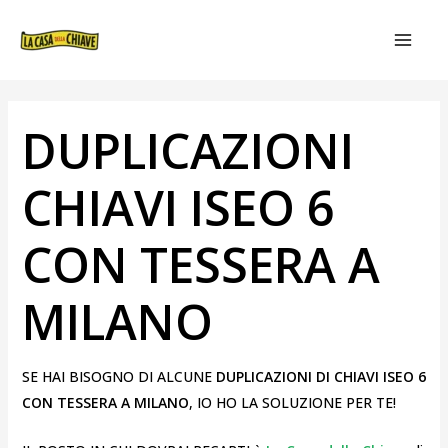
VAI
NAVIGAZIONE
MAIN
AL
ARTICOLI
MEN
CONTENUTO
DUPLICAZIONI
CHIAVI ISEO 6
CON TESSERA A
MILANO
SE HAI BISOGNO DI ALCUNE
DUPLICAZIONI DI CHIAVI ISEO 6
CON TESSERA A MILANO
, IO HO LA SOLUZIONE PER TE!