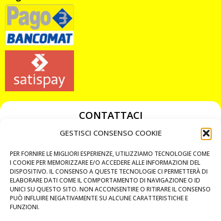
CONTATTACI
349 3863811
GESTISCI CONSENSO COOKIE
349 3863811
PER FORNIRE LE MIGLIORI ESPERIENZE, UTILIZZIAMO TECNOLOGIE COME
chiavicodificate@gmail.com
I COOKIE PER MEMORIZZARE E/O ACCEDERE ALLE INFORMAZIONI DEL
DISPOSITIVO. IL CONSENSO A QUESTE TECNOLOGIE CI PERMETTERÀ DI
ELABORARE DATI COME IL COMPORTAMENTO DI NAVIGAZIONE O ID
Privacy Policy
UNICI SU QUESTO SITO. NON ACCONSENTIRE O RITIRARE IL CONSENSO
PUÒ INFLUIRE NEGATIVAMENTE SU ALCUNE CARATTERISTICHE E
Cookie Policy
FUNZIONI.