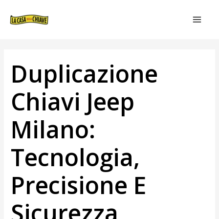
VAI
NAVIGAZIONE
MAIN
AL
ARTICOLI
MEN
CONTENUTO
Duplicazione
Chiavi Jeep
Milano:
Tecnologia,
Precisione E
Sicurezza