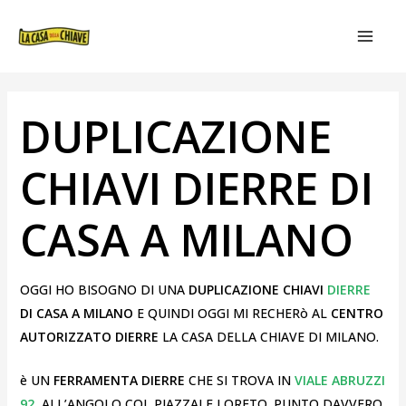
VAI
NAVIGAZIONE
MAIN
AL
ARTICOLI
MEN
CONTENUTO
DUPLICAZIONE
CHIAVI DIERRE DI
CASA A MILANO
OGGI HO BISOGNO DI UNA
DUPLICAZIONE CHIAVI
DIERRE
DI CASA A MILANO
E QUINDI OGGI MI RECHERò AL
CENTRO
AUTORIZZATO DIERRE
LA CASA DELLA CHIAVE DI MILANO.
è UN
FERRAMENTA DIERRE
CHE SI TROVA IN
VIALE ABRUZZI
92
, ALL’ANGOLO COL PIAZZALE LORETO. PUNTO DAVVERO