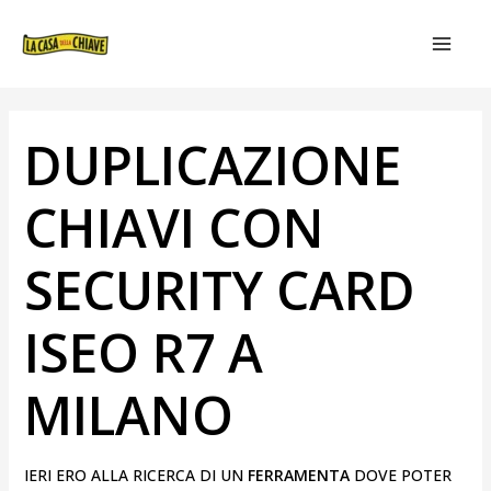
VAI
NAVIGAZIONE
MAIN
AL
ARTICOLI
MEN
CONTENUTO
DUPLICAZIONE
CHIAVI CON
SECURITY CARD
ISEO R7 A
MILANO
IERI ERO ALLA RICERCA DI UN
FERRAMENTA
DOVE POTER