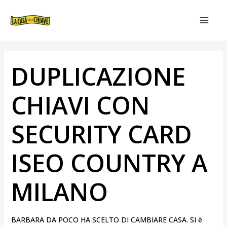
VAI
NAVIGAZIONE
MAIN
AL
ARTICOLI
MEN
CONTENUTO
DUPLICAZIONE
CHIAVI CON
SECURITY CARD
ISEO COUNTRY A
MILANO
BARBARA DA POCO HA SCELTO DI CAMBIARE CASA. SI è