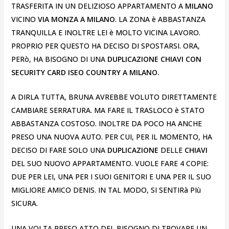
TRASFERITA IN UN DELIZIOSO APPARTAMENTO A
MILANO
VICINO
VIA MONZA A MILANO
. LA ZONA è ABBASTANZA
TRANQUILLA E INOLTRE LEI è MOLTO VICINA LAVORO.
PROPRIO PER QUESTO HA DECISO DI SPOSTARSI. ORA,
PERò, HA BISOGNO DI UNA
DUPLICAZIONE CHIAVI CON
SECURITY CARD ISEO COUNTRY A MILANO.
A DIRLA TUTTA, BRUNA AVREBBE VOLUTO DIRETTAMENTE
CAMBIARE SERRATURA. MA FARE IL TRASLOCO è STATO
ABBASTANZA COSTOSO. INOLTRE DA POCO HA ANCHE
PRESO UNA NUOVA AUTO. PER CUI, PER IL MOMENTO, HA
DECISO DI FARE SOLO UNA
DUPLICAZIONE
DELLE
CHIAVI
DEL SUO NUOVO APPARTAMENTO. VUOLE FARE 4 COPIE:
DUE PER LEI, UNA PER I SUOI GENITORI E UNA PER IL SUO
MIGLIORE AMICO DENIS. IN TAL MODO, SI SENTIRà PIù
SICURA.
UNA VOLTA PRESO ATTO DEL BISOGNO DI TROVARE UN