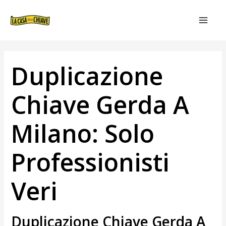
VAI
NAVIGAZIONE
MAIN
AL
ARTICOLI
MEN
CONTENUTO
Duplicazione
Chiave Gerda A
Milano: Solo
Professionisti
Veri
Duplicazione Chiave Gerda A