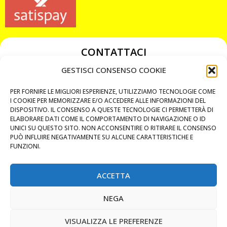
CONTATTACI
349 3863811
GESTISCI CONSENSO COOKIE
349 3863811
PER FORNIRE LE MIGLIORI ESPERIENZE, UTILIZZIAMO TECNOLOGIE COME
chiavicodificate@gmail.com
I COOKIE PER MEMORIZZARE E/O ACCEDERE ALLE INFORMAZIONI DEL
DISPOSITIVO. IL CONSENSO A QUESTE TECNOLOGIE CI PERMETTERÀ DI
ELABORARE DATI COME IL COMPORTAMENTO DI NAVIGAZIONE O ID
Privacy Policy
UNICI SU QUESTO SITO. NON ACCONSENTIRE O RITIRARE IL CONSENSO
PUÒ INFLUIRE NEGATIVAMENTE SU ALCUNE CARATTERISTICHE E
Cookie Policy
FUNZIONI.
ACCETTA
MAPS
NEGA
CHIAMA ORA
VISUALIZZA LE PREFERENZE