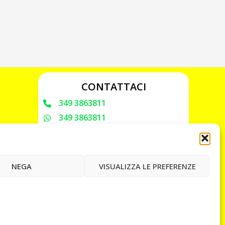
CONTATTACI
349 3863811
349 3863811
chiavicodificate@gmail.com
Privacy Policy
NEGA
VISUALIZZA LE PREFERENZE
Cookie Policy