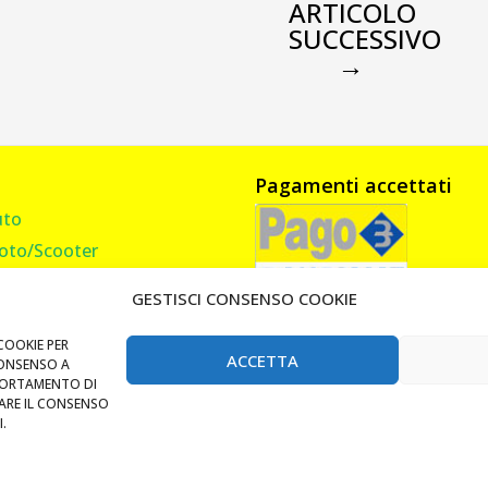
ARTICOLO
SUCCESSIVO
→
Pagamenti accettati
uto
oto/Scooter
amion, Furgone, Camper
GESTISCI CONSENSO COOKIE
asa
andi Cancello
COOKIE PER
ACCETTA
CONSENSO A
Lucchetti e Catene
PORTAMENTO DI
RARE IL CONSENSO
i Tag RFID Badge
.
auletto Milano