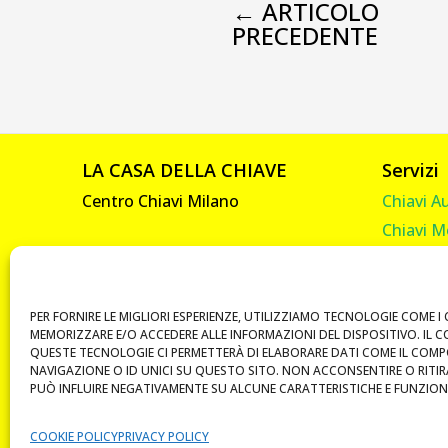
←
ARTICOLO
PRECEDENTE
LA CASA DELLA CHIAVE
Servizi
Centro Chiavi Milano
Chiavi A
Chiavi M
Viale Abruzzi, 92
Chiavi C
20131 Milano
Chiavi C
P. IVA 10585330961
Telecom
PER FORNIRE LE MIGLIORI ESPERIENZE, UTILIZZIAMO TECNOLOGIE COME I 
MEMORIZZARE E/O ACCEDERE ALLE INFORMAZIONI DEL DISPOSITIVO. IL 
Vendita 
QUESTE TECNOLOGIE CI PERMETTERÀ DI ELABORARE DATI COME IL COM
NAVIGAZIONE O ID UNICI SU QUESTO SITO. NON ACCONSENTIRE O RITI
Duplicat
PUÒ INFLUIRE NEGATIVAMENTE SU ALCUNE CARATTERISTICHE E FUNZIONI
Chiavi B
COOKIE POLICY
PRIVACY POLICY