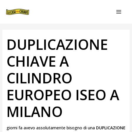
VAI
NAVIGAZIONE
MAIN
AL
ARTICOLI
MEN
CONTENUTO
DUPLICAZIONE
CHIAVE A
CILINDRO
EUROPEO ISEO A
MILANO
giorni fa avevo assolutamente bisogno di una
DUPLICAZIONE