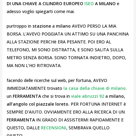
DI UNA CHIAVE A CILINDRO EUROPEO
ISEO
A MILANO
e
adesso voglio spiegarti come mai.
purtroppo in
stazione
a
milano
AVEVO PERSO LA MIA
BORSA. L’AVEVO POGGIATA UN ATTIMO SU UNA PANCHINA
ALLA STAZIONE PERCHè ERA PESANTE. POI ERO AL
TELEFONO, MI SONO DISTRATTA, E SONO SALITA SULLA
METRO SENZA BORSA. SONO TORNATA INDIETRO, DOPO,
MA NON L’HO RITROVATA.
facendo delle ricerche sul web, per fortuna, AVEVO
IMMEDIATAMENTE trovato
la casa della chiave di milano.
un
FERRAMENTA
che si trova in
viale abruzzi 92
a
milano,
all’angolo col piazzale loreto.
PER FORTUNA INTERNET è
SEMPRE D’AIUTO. OVVIAMENTE ERO ALLA RICERCA DI UN
FERRAMENTA
IN GRADO DI ASSISTERMI RAPIDAMENTE E
QUESTO, DALLE
RECENSIONI
, SEMBRAVA QUELLO
GIUSTO…