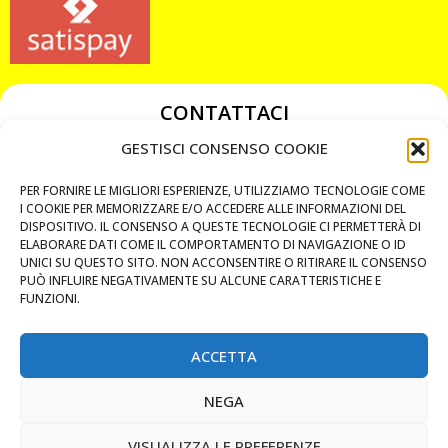
CONTATTACI
349 3863811
GESTISCI CONSENSO COOKIE
349 3863811
PER FORNIRE LE MIGLIORI ESPERIENZE, UTILIZZIAMO TECNOLOGIE COME
chiavicodificate@gmail.com
I COOKIE PER MEMORIZZARE E/O ACCEDERE ALLE INFORMAZIONI DEL
DISPOSITIVO. IL CONSENSO A QUESTE TECNOLOGIE CI PERMETTERÀ DI
ELABORARE DATI COME IL COMPORTAMENTO DI NAVIGAZIONE O ID
Privacy Policy
UNICI SU QUESTO SITO. NON ACCONSENTIRE O RITIRARE IL CONSENSO
PUÒ INFLUIRE NEGATIVAMENTE SU ALCUNE CARATTERISTICHE E
Cookie Policy
FUNZIONI.
ACCETTA
MAPS
NEGA
CHIAMA ORA
VISUALIZZA LE PREFERENZE