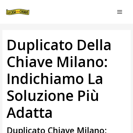
VAI
NAVIGAZIONE
MAIN
AL
ARTICOLI
MEN
CONTENUTO
Duplicato Della
Chiave Milano:
Indichiamo La
Soluzione Più
Adatta
Duplicato Chiave Milano: