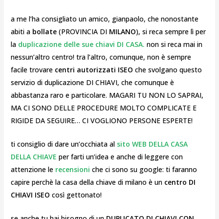
a me l’ha consigliato un amico, gianpaolo, che nonostante
abiti a
bollate
(PROVINCIA DI
MILANO
), si reca sempre lì per
la
duplicazione delle sue chiavi DI CASA.
non si reca mai in
nessun’altro centro! tra l’altro, comunque, non è sempre
facile trovare
centri autorizzati ISEO
che svolgano questo
servizio di duplicazione DI CHIAVI, che comunque è
abbastanza raro e particolare. MAGARI TU NON LO SAPRAI,
MA CI SONO DELLE PROCEDURE MOLTO COMPLICATE E
RIGIDE DA SEGUIRE… CI VOGLIONO PERSONE ESPERTE!
ti consiglio di dare un’occhiata al
sito WEB DELLA CASA
DELLA CHIAVE
per farti un’idea e anche di leggere con
attenzione le
recensioni
che ci sono su google: ti faranno
capire perchè la casa della chiave di milano è un
centro DI
CHIAVI ISEO
così gettonato!
se anche tu hai bisogno di un
DUPLICATO DI CHIAVI CON