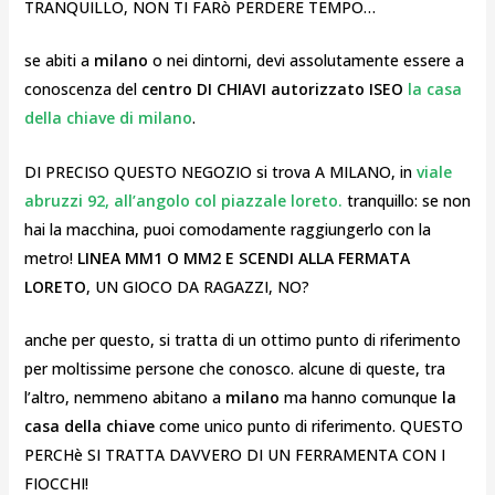
TRANQUILLO, NON TI FARò PERDERE TEMPO…
se abiti a
milano
o nei dintorni, devi assolutamente essere a
conoscenza del
centro DI CHIAVI autorizzato ISEO
la casa
della chiave di milano
.
DI PRECISO QUESTO NEGOZIO si trova A MILANO, in
viale
abruzzi 92, all’angolo col piazzale loreto.
tranquillo: se non
hai la macchina, puoi comodamente raggiungerlo con la
metro!
LINEA MM1 O MM2 E SCENDI ALLA FERMATA
LORETO
, UN GIOCO DA RAGAZZI, NO?
anche per questo, si tratta di un ottimo punto di riferimento
per moltissime persone che conosco. alcune di queste, tra
l’altro, nemmeno abitano a
milano
ma hanno comunque
la
casa della chiave
come unico punto di riferimento. QUESTO
PERCHè SI TRATTA DAVVERO DI UN FERRAMENTA CON I
FIOCCHI!