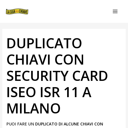
VAI
NAVIGAZIONE
MAIN
AL
ARTICOLI
MEN
CONTENUTO
DUPLICATO
CHIAVI CON
SECURITY CARD
ISEO ISR 11 A
MILANO
PUOI FARE UN
DUPLICATO DI ALCUNE CHIAVI CON