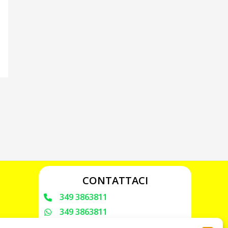
CONTATTACI
349 3863811
349 3863811
chiavicodificate@gmail.com