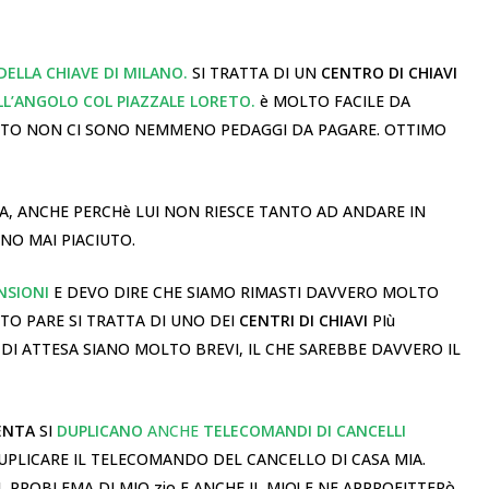
DELLA CHIAVE DI MILANO.
SI TRATTA DI UN
CENTRO DI CHIAVI
ALL’ANGOLO COL PIAZZALE LORETO.
è MOLTO FACILE DA
 AUTO NON CI SONO NEMMENO PEDAGGI DA PAGARE. OTTIMO
A, ANCHE PERCHè LUI NON RIESCE TANTO AD ANDARE IN
NO MAI PIACIUTO.
NSIONI
E DEVO DIRE CHE SIAMO RIMASTI DAVVERO MOLTO
NTO PARE SI TRATTA DI UNO DEI
CENTRI DI CHIAVI
PIù
 DI ATTESA SIANO MOLTO BREVI, IL CHE SAREBBE DAVVERO IL
ENTA
SI
DUPLICANO
ANCHE
TELECOMANDI DI CANCELLI
UPLICARE IL TELECOMANDO DEL CANCELLO DI CASA MIA.
L PROBLEMA DI MIO zio E ANCHE IL MIO! E NE APPROFITTERò