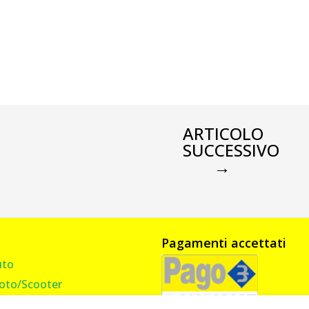
ARTICOLO
SUCCESSIVO
→
Pagamenti accettati
uto
oto/Scooter
amion, Furgone, Camper