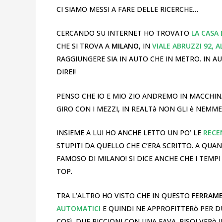
CI SIAMO MESSI A FARE DELLE RICERCHE…
CERCANDO SU INTERNET HO TROVATO
LA CASA 
CHE SI TROVA A
MILANO
, IN
VIALE ABRUZZI 92, 
RAGGIUNGERE SIA IN AUTO CHE IN METRO. IN
DIREI!
PENSO CHE IO E MIO ZIO ANDREMO IN MACCHIN
GIRO CON I MEZZI, IN REALTà NON GLI è NEMME
INSIEME A LUI HO ANCHE LETTO UN PO’ LE
RECE
STUPITI DA QUELLO CHE C’ERA SCRITTO. A QUA
FAMOSO DI MILANO! SI DICE ANCHE CHE I TEMPI
TOP.
TRA L’ALTRO HO VISTO CHE IN QUESTO
FERRAM
AUTOMATICI
E QUINDI NE APPROFITTERò PER D
COSì, DUE PICCIONI CON UNA FAVA. RISOLVERò I