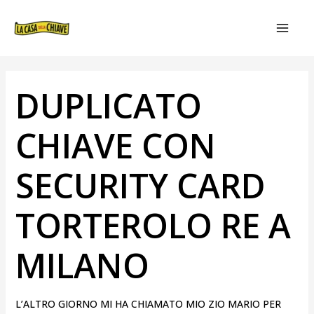
VAI
NAVIGAZIONE
MAIN
AL
ARTICOLI
MEN
CONTENUTO
DUPLICATO
CHIAVE CON
SECURITY CARD
TORTEROLO RE A
MILANO
L’ALTRO GIORNO MI HA CHIAMATO MIO ZIO MARIO PER