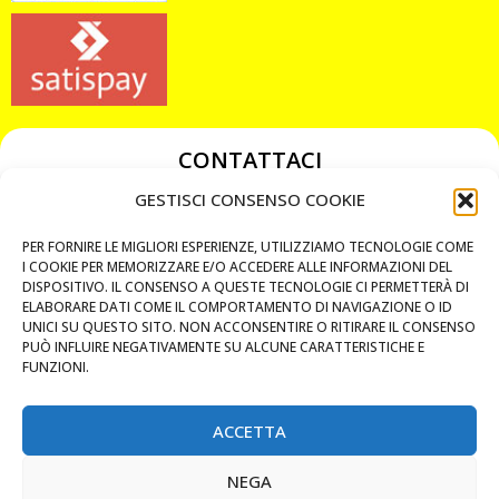
CONTATTACI
349 3863811
GESTISCI CONSENSO COOKIE
349 3863811
PER FORNIRE LE MIGLIORI ESPERIENZE, UTILIZZIAMO TECNOLOGIE COME
chiavicodificate@gmail.com
I COOKIE PER MEMORIZZARE E/O ACCEDERE ALLE INFORMAZIONI DEL
DISPOSITIVO. IL CONSENSO A QUESTE TECNOLOGIE CI PERMETTERÀ DI
ELABORARE DATI COME IL COMPORTAMENTO DI NAVIGAZIONE O ID
Privacy Policy
UNICI SU QUESTO SITO. NON ACCONSENTIRE O RITIRARE IL CONSENSO
PUÒ INFLUIRE NEGATIVAMENTE SU ALCUNE CARATTERISTICHE E
Cookie Policy
FUNZIONI.
ACCETTA
MAPS
NEGA
CHIAMA ORA