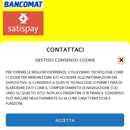
CONTATTACI
349 3863811
GESTISCI CONSENSO COOKIE
349 3863811
PER FORNIRE LE MIGLIORI ESPERIENZE, UTILIZZIAMO TECNOLOGIE COME
chiavicodificate@gmail.com
I COOKIE PER MEMORIZZARE E/O ACCEDERE ALLE INFORMAZIONI DEL
DISPOSITIVO. IL CONSENSO A QUESTE TECNOLOGIE CI PERMETTERÀ DI
ELABORARE DATI COME IL COMPORTAMENTO DI NAVIGAZIONE O ID
Privacy Policy
UNICI SU QUESTO SITO. NON ACCONSENTIRE O RITIRARE IL CONSENSO
PUÒ INFLUIRE NEGATIVAMENTE SU ALCUNE CARATTERISTICHE E
Cookie Policy
FUNZIONI.
ACCETTA
MAPS