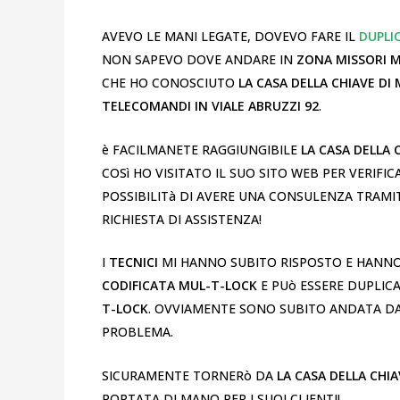
AVEVO LE MANI LEGATE, DOVEVO FARE IL
DUPLI
NON SAPEVO DOVE ANDARE IN
ZONA MISSORI 
CHE HO CONOSCIUTO
LA CASA DELLA CHIAVE DI
TELECOMANDI IN VIALE ABRUZZI 92
.
è FACILMANETE RAGGIUNGIBILE
LA CASA DELLA 
COSì HO VISITATO IL SUO SITO WEB PER VERIFICA
POSSIBILITà DI AVERE UNA CONSULENZA TRAMI
RICHIESTA DI ASSISTENZA!
I
TECNICI
MI HANNO SUBITO RISPOSTO E HANNO
CODIFICATA MUL-T-LOCK
E PUò ESSERE DUPLI
T-LOCK
. OVVIAMENTE SONO SUBITO ANDATA D
PROBLEMA.
SICURAMENTE TORNERò DA
LA CASA DELLA CHIA
PORTATA DI MANO PER I SUOI CLIENTI!