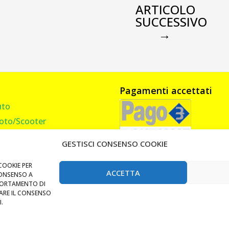
ARTICOLO
SUCCESSIVO
→
Pagamenti accettati
uto
oto/Scooter
amion, Furgone, Camper
GESTISCI CONSENSO COOKIE
asa
andi Cancello
COOKIE PER
ACCETTA
CONSENSO A
Lucchetti e Catene
PORTAMENTO DI
RARE IL CONSENSO
i Tag RFID Badge
.
auletto Milano