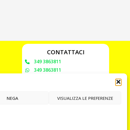
CONTATTACI
349 3863811
349 3863811
chiavicodificate@gmail.com
Privacy Policy
NEGA
VISUALIZZA LE PREFERENZE
Cookie Policy