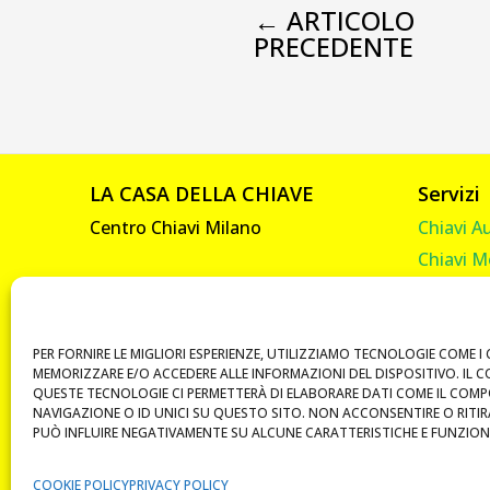
←
ARTICOLO
PRECEDENTE
LA CASA DELLA CHIAVE
Servizi
Centro Chiavi Milano
Chiavi A
Chiavi M
Viale Abruzzi, 92
Chiavi C
20131 Milano
Chiavi C
P. IVA 10585330961
Telecom
PER FORNIRE LE MIGLIORI ESPERIENZE, UTILIZZIAMO TECNOLOGIE COME I 
MEMORIZZARE E/O ACCEDERE ALLE INFORMAZIONI DEL DISPOSITIVO. IL 
Vendita 
QUESTE TECNOLOGIE CI PERMETTERÀ DI ELABORARE DATI COME IL COM
NAVIGAZIONE O ID UNICI SU QUESTO SITO. NON ACCONSENTIRE O RITI
Duplicat
PUÒ INFLUIRE NEGATIVAMENTE SU ALCUNE CARATTERISTICHE E FUNZIONI
Chiavi B
COOKIE POLICY
PRIVACY POLICY