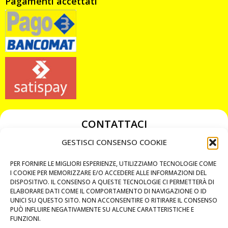
Pagamenti accettati
CONTATTACI
349 3863811
GESTISCI CONSENSO COOKIE
349 3863811
PER FORNIRE LE MIGLIORI ESPERIENZE, UTILIZZIAMO TECNOLOGIE COME
chiavicodificate@gmail.com
I COOKIE PER MEMORIZZARE E/O ACCEDERE ALLE INFORMAZIONI DEL
DISPOSITIVO. IL CONSENSO A QUESTE TECNOLOGIE CI PERMETTERÀ DI
ELABORARE DATI COME IL COMPORTAMENTO DI NAVIGAZIONE O ID
Privacy Policy
UNICI SU QUESTO SITO. NON ACCONSENTIRE O RITIRARE IL CONSENSO
PUÒ INFLUIRE NEGATIVAMENTE SU ALCUNE CARATTERISTICHE E
Cookie Policy
FUNZIONI.