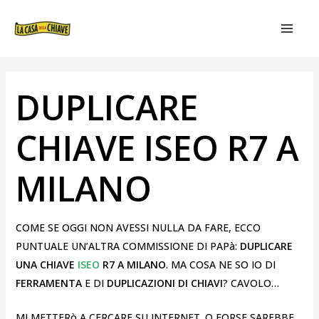
VAI
NAVIGAZIONE
MAIN
AL
ARTICOLI
MEN
CONTENUTO
DUPLICARE
CHIAVE ISEO R7 A
MILANO
COME SE OGGI NON AVESSI NULLA DA FARE, ECCO
PUNTUALE UN’ALTRA COMMISSIONE DI PAPà:
DUPLICARE
UNA CHIAVE
ISEO
R7 A MILANO
. MA COSA NE SO IO DI
FERRAMENTA
E DI
DUPLICAZIONI DI CHIAVI
? CAVOLO…
MI METTERò A CERCARE SU INTERNET. O FORSE SAREBBE