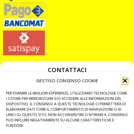
CONTATTACI
349 3863811
GESTISCI CONSENSO COOKIE
349 3863811
PER FORNIRE LE MIGLIORI ESPERIENZE, UTILIZZIAMO TECNOLOGIE COME
chiavicodificate@gmail.com
I COOKIE PER MEMORIZZARE E/O ACCEDERE ALLE INFORMAZIONI DEL
DISPOSITIVO. IL CONSENSO A QUESTE TECNOLOGIE CI PERMETTERÀ DI
ELABORARE DATI COME IL COMPORTAMENTO DI NAVIGAZIONE O ID
Privacy Policy
UNICI SU QUESTO SITO. NON ACCONSENTIRE O RITIRARE IL CONSENSO
PUÒ INFLUIRE NEGATIVAMENTE SU ALCUNE CARATTERISTICHE E
Cookie Policy
FUNZIONI.