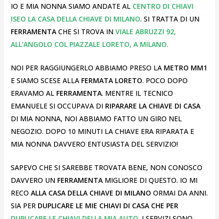
IO E MIA NONNA SIAMO ANDATE AL
CENTRO DI CHIAVI
ISEO LA CASA DELLA CHIAVE DI MILANO
. SI TRATTA DI UN
FERRAMENTA
CHE SI TROVA IN
VIALE ABRUZZI 92,
ALL’ANGOLO COL PIAZZALE LORETO, A MILANO.
NOI PER RAGGIUNGERLO ABBIAMO PRESO LA
METRO MM1
E SIAMO SCESE ALLA
FERMATA LORETO
. POCO DOPO
ERAVAMO AL
FERRAMENTA
. MENTRE IL TECNICO
EMANUELE SI OCCUPAVA DI
RIPARARE LA CHIAVE DI CASA
DI MIA NONNA, NOI ABBIAMO FATTO UN GIRO NEL
NEGOZIO. DOPO 10 MINUTI LA CHIAVE ERA RIPARATA E
MIA NONNA DAVVERO ENTUSIASTA DEL SERVIZIO!
SAPEVO CHE SI SAREBBE TROVATA BENE, NON CONOSCO
DAVVERO UN
FERRAMENTA
MIGLIORE DI QUESTO. IO MI
RECO
ALLA CASA DELLA CHIAVE DI MILANO
ORMAI DA ANNI.
SIA PER
DUPLICARE LE MIE CHIAVI DI CASA CHE PER
DUPLICARE LE CHIAVI DELLA MIA AUTO
. I SERVIZI SONO