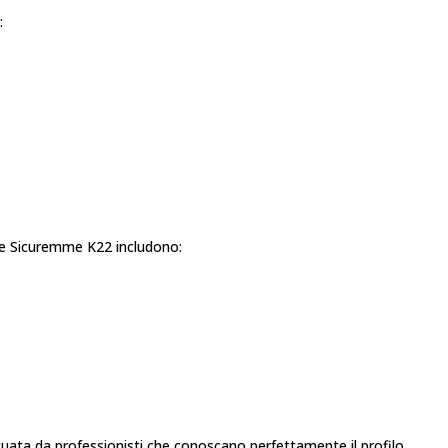
:
ve Sicuremme K22 includono:
tuata da professionisti che conoscano perfettamente il profilo