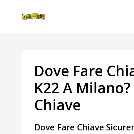
VAI
NAVIGAZIONE
AL
ARTICOLI
CONTENUTO
Dove Fare Ch
K22 A Milano? 
Chiave
Dove Fare Chiave Sicur