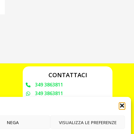
CONTATTACI
349 3863811
349 3863811
chiavicodificate@gmail.com
Privacy Policy
NEGA
VISUALIZZA LE PREFERENZE
Cookie Policy