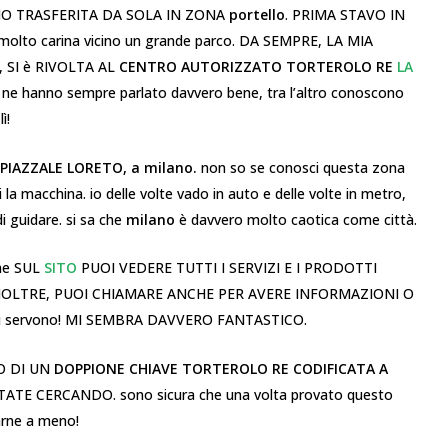
O TRASFERITA DA SOLA IN ZONA
portello
. PRIMA STAVO IN
 molto carina vicino un grande parco. DA SEMPRE, LA MIA
 SI è RIVOLTA AL
CENTRO AUTORIZZATO TORTEROLO RE
LA
e ne hanno sempre parlato davvero bene, tra l’altro conoscono
ì!
PIAZZALE LORETO, a milano.
non so se conosci questa zona
la macchina. io delle volte vado in auto e delle volte in metro,
i guidare. si sa che
milano
è davvero molto caotica come città.
che SUL
SITO
PUOI VEDERE TUTTI I SERVIZI E I PRODOTTI
INOLTRE, PUOI CHIAMARE ANCHE PER AVERE INFORMAZIONI O
e ti servono! MI SEMBRA DAVVERO FANTASTICO.
O DI UN
DOPPIONE CHIAVE TORTEROLO RE CODIFICATA A
ATE CERCANDO. sono sicura che una volta provato questo
farne a meno!