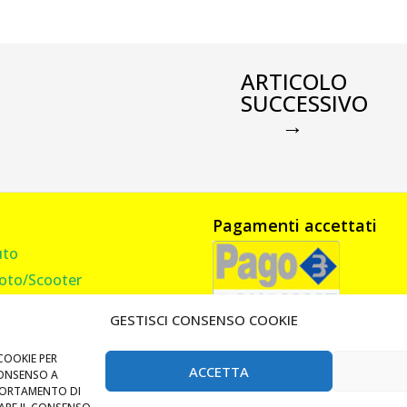
ARTICOLO
SUCCESSIVO
→
Pagamenti accettati
uto
oto/Scooter
amion, Furgone, Camper
GESTISCI CONSENSO COOKIE
asa
andi Cancello
COOKIE PER
ACCETTA
CONSENSO A
Lucchetti e Catene
PORTAMENTO DI