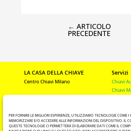
←
ARTICOLO
PRECEDENTE
LA CASA DELLA CHIAVE
Servizi
Centro Chiavi Milano
Chiavi A
Chiavi M
Viale Abruzzi, 92
Chiavi C
20131 Milano
Chiavi C
P. IVA 10585330961
Telecom
PER FORNIRE LE MIGLIORI ESPERIENZE, UTILIZZIAMO TECNOLOGIE COME I 
MEMORIZZARE E/O ACCEDERE ALLE INFORMAZIONI DEL DISPOSITIVO. IL 
Vendita 
QUESTE TECNOLOGIE CI PERMETTERÀ DI ELABORARE DATI COME IL COM