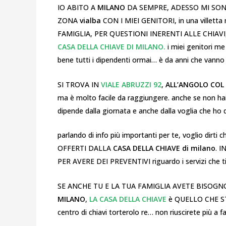
IO ABITO A
MILANO
DA SEMPRE, ADESSO MI SON
ZONA
vialba
CON I MIEI GENITORI, in una villetta
FAMIGLIA, PER QUESTIONI INERENTI ALLE CHIAVI,
CASA DELLA CHIAVE DI MILANO.
i miei genitori m
bene tutti i dipendenti ormai… è da anni che vanno l
SI TROVA IN
VIALE ABRUZZI 92
,
ALL’ANGOLO COL 
ma è molto facile da raggiungere. anche se non hai 
dipende dalla giornata e anche dalla voglia che ho d
parlando di info più importanti per te, voglio dirti 
OFFERTI DALLA
CASA DELLA CHIAVE di milano
. 
PER AVERE DEI PREVENTIVI riguardo i servizi ch
SE ANCHE TU E LA TUA FAMIGLIA AVETE BISOGN
MILANO
,
LA CASA DELLA CHIAVE
è QUELLO CHE ST
centro di chiavi torterolo re… non riuscirete più a 