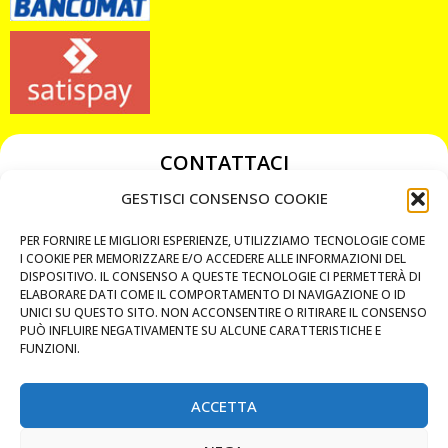
CONTATTACI
349 3863811
GESTISCI CONSENSO COOKIE
349 3863811
PER FORNIRE LE MIGLIORI ESPERIENZE, UTILIZZIAMO TECNOLOGIE COME
chiavicodificate@gmail.com
I COOKIE PER MEMORIZZARE E/O ACCEDERE ALLE INFORMAZIONI DEL
DISPOSITIVO. IL CONSENSO A QUESTE TECNOLOGIE CI PERMETTERÀ DI
ELABORARE DATI COME IL COMPORTAMENTO DI NAVIGAZIONE O ID
Privacy Policy
UNICI SU QUESTO SITO. NON ACCONSENTIRE O RITIRARE IL CONSENSO
PUÒ INFLUIRE NEGATIVAMENTE SU ALCUNE CARATTERISTICHE E
Cookie Policy
FUNZIONI.
ACCETTA
MAPS