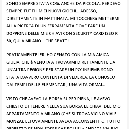
SONO SEMPRE STATA COSì. ANCHE DA PICCOLA, PERDEVO
SEMPRE TUTTI I MIEI NUOVI GIOCHI… ADESSO,
DIRETTAMENTE IN MATTINATA, MI TOCCHERà METTERMI
ALLA RICERCA DI UN
FERRAMENTA
DOVE FARE UN
DOPPIONE DELLE MIE CHIAVI CON SECURITY CARD ISEO R
50
, QUI A
MILANO
… CHE SBATTI!
PRATICAMENTE IERI HO CENATO CON LA MIA AMICA
GIULIA, CHE è VENUTA A TROVARMI DIRETTAMENTE DA
UN’ALTRA REGIONE PER STARE UN PO’ INSIEME. SONO
STATA DAVVERO CONTENTA DI VEDERLA. LA CONOSCO
DAI TEMPI DELLE ELEMENTARI, UNA VITA ORMAI…
VISTO CHE AVEVO LA BORSA SUPER PIENA, LE AVEVO
CHIESTO DI TENERE NELLA SUA BORSA LE CHIAVI DEL MIO
APPARTAMENTO A
MILANO
(CHE SI TROVA
VICINO VIALE
MONZA
). LEI OVVIAMENTE AVEVA ACCONSENTITO. TUTTO
PERFETTO SE NON FOSSE CHE POI LEI è ANDATA VIA E IO