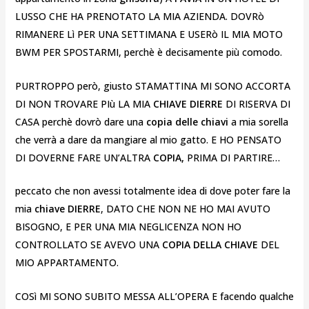
LUSSO CHE HA PRENOTATO LA MIA AZIENDA. DOVRò
RIMANERE Lì PER UNA SETTIMANA E USERò IL MIA MOTO
BWM PER SPOSTARMI, perchè è decisamente più comodo.
PURTROPPO però, giusto STAMATTINA MI SONO ACCORTA
DI NON TROVARE PIù LA MIA
CHIAVE DIERRE
DI RISERVA DI
CASA perchè dovrò dare una
copia delle chiavi
a mia sorella
che verrà a dare da mangiare al mio gatto. E HO PENSATO
DI DOVERNE FARE UN’ALTRA
COPIA,
PRIMA DI PARTIRE…
peccato che non avessi totalmente idea di dove poter fare la
mia
chiave
DIERRE
, DATO CHE NON NE HO MAI AVUTO
BISOGNO, E PER UNA MIA NEGLICENZA NON HO
CONTROLLATO SE AVEVO UNA
COPIA DELLA CHIAVE
DEL
MIO APPARTAMENTO.
COSì MI SONO SUBITO MESSA ALL’OPERA E facendo qualche