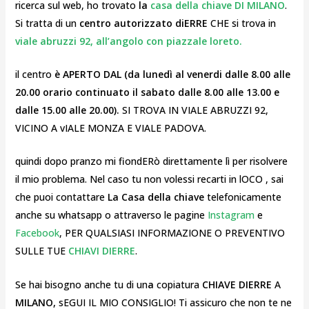
ricerca sul web, ho trovato
la
casa della chiave DI MILANO
.
Si tratta di un
centro autorizzato diERRE
CHE si trova in
viale abruzzi 92, all’angolo con piazzale loreto.
il centro
è APERTO DAL
(da lunedì al venerdi dalle 8.00 alle
20.00 orario continuato il sabato dalle 8.00 alle 13.00 e
dalle 15.00 alle 20.00).
SI TROVA IN VIALE ABRUZZI 92,
VICINO A vIALE MONZA E VIALE PADOVA.
quindi dopo pranzo mi fiondERò direttamente lì per risolvere
il mio problema. Nel caso tu non volessi recarti in lOCO , sai
che puoi contattare
La Casa della chiave
telefonicamente
anche su whatsapp o attraverso le pagine
Instagram
e
Facebook
, PER QUALSIASI INFORMAZIONE O PREVENTIVO
SULLE TUE
CHIAVI DIERRE
.
Se hai bisogno anche tu di un
a
copiatura
CHIAVE DIERRE
A
MILANO,
sEGUI IL MIO CONSIGLIO! Ti assicuro che non te ne