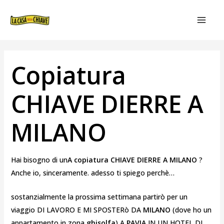
VAI
NAVIGAZIONE
MAIN
AL
ARTICOLI
MEN
CONTENUTO
Copiatura
CHIAVE DIERRE A
MILANO
Hai bisogno di un
A copiatura CHIAVE DIERRE A MILANO
?
Anche io, sinceramente. adesso ti spiego perchè…
sostanzialmente la prossima settimana partirò per un
viaggio DI LAVORO E MI SPOSTERò DA
MILANO
(dove ho un
appartamento in zona
ghisolfa
) A
PAVIA
IN UN HOTEL DI