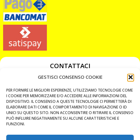
CONTATTACI
349 3863811
GESTISCI CONSENSO COOKIE
349 3863811
PER FORNIRE LE MIGLIORI ESPERIENZE, UTILIZZIAMO TECNOLOGIE COME
chiavicodificate@gmail.com
I COOKIE PER MEMORIZZARE E/O ACCEDERE ALLE INFORMAZIONI DEL
DISPOSITIVO. IL CONSENSO A QUESTE TECNOLOGIE CI PERMETTERÀ DI
ELABORARE DATI COME IL COMPORTAMENTO DI NAVIGAZIONE O ID
Privacy Policy
UNICI SU QUESTO SITO. NON ACCONSENTIRE O RITIRARE IL CONSENSO
PUÒ INFLUIRE NEGATIVAMENTE SU ALCUNE CARATTERISTICHE E
Cookie Policy
FUNZIONI.