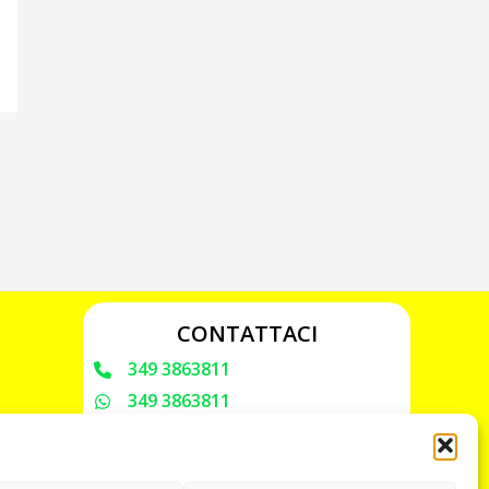
CONTATTACI
349 3863811
349 3863811
chiavicodificate@gmail.com