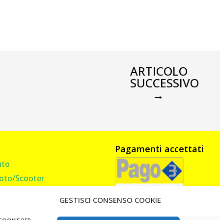
ARTICOLO
SUCCESSIVO
→
Pagamenti accettati
uto
oto/Scooter
amion, Furgone, Camper
GESTISCI CONSENSO COOKIE
asa