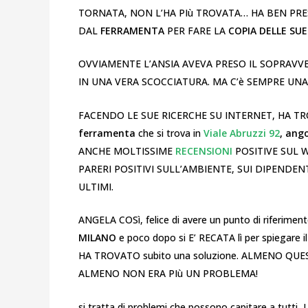
TORNATA, NON L’HA PIù TROVATA… HA BEN PRE
DAL
FERRAMENTA
PER FARE LA
COPIA DELLE SUE
OVVIAMENTE L’ANSIA AVEVA PRESO IL SOPRAV
IN UNA VERA SCOCCIATURA. MA C’è SEMPRE UN
FACENDO LE SUE RICERCHE SU INTERNET, HA 
ferramenta
che si trova in
Viale Abruzzi 92
,
ango
ANCHE MOLTISSIME
RECENSIONI
POSITIVE SUL 
PARERI POSITIVI SULL’AMBIENTE, SUI DIPENDENT
ULTIMI.
ANGELA COSì, felice di avere un punto di riferim
MILANO
e poco dopo si E’ RECATA lì per spiegare i
HA TROVATO subito una soluzione. ALMENO QU
ALMENO NON ERA PIù UN PROBLEMA!
si tratta di problemi che possono capitare a tutti