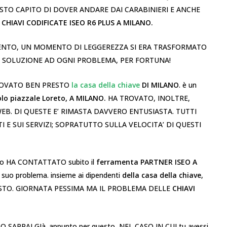
STO CAPITO DI DOVER ANDARE DAI CARABINIERI E ANCHE
 CHIAVI CODIFICATE ISEO R6 PLUS A MILANO.
VENTO, UN MOMENTO DI LEGGEREZZA SI ERA TRASFORMATO
A SOLUZIONE AD OGNI PROBLEMA, PER FORTUNA!
TROVATO BEN PRESTO
la casa della chiave
DI MILANO
. è un
lo piazzale Loreto, A MILANO.
HA TROVATO, INOLTRE,
WEB. DI QUESTE E’ RIMASTA DAVVERO ENTUSIASTA. TUTTI
I E SUI SERVIZI; SOPRATUTTO SULLA VELOCITA’ DI QUESTI
ento HA CONTATTATO subito il
ferramenta PARTNER ISEO A
l suo problema. insieme ai dipendenti
della casa della chiave
,
ESTO. GIORNATA PESSIMA MA IL PROBLEMA DELLE
CHIAVI
, LO SAPRAI GIà. appunto per questo, NEL CASO IN CUI tu avessi