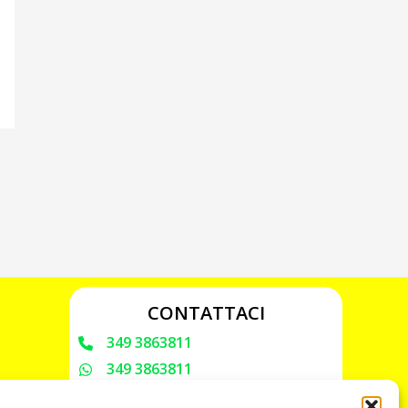
CONTATTACI
349 3863811
349 3863811
chiavicodificate@gmail.com