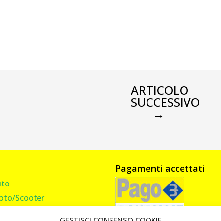
ARTICOLO
SUCCESSIVO
→
Pagamenti accettati
uto
oto/Scooter
amion, Furgone, Camper
GESTISCI CONSENSO COOKIE