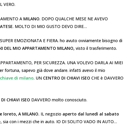
IL VERO.
RTAMENTO A
MILANO
. DOPO QUALCHE MESE NE AVEVO
ATESE
. MOLTO DI MIO GUSTO DEVO DIRE…
O SUPER EMOZIONATA E FIERA. ho avuto ovviamente bisogno di
 50 DEL MIO APPARTAMENTO MILANO,
visto il trasferimento.
APPARTAMENTO, PER SICUREZZA. UNA VOLEVO DARLA AI MIEI
fortuna, sapevo già dove andare. infatti avevo il mio
 chiave di milano
. UN
CENTRO DI CHIAVI ISEO
CHE è DAVVERO
DI CHIAVI ISEO
DAVVERO
molto conosciuto.
le loreto, A MILANO.
IL negozio
aperto dal lunedì al sabato
e, sia con i mezzi che in auto. IO DI SOLITO VADO IN AUTO…