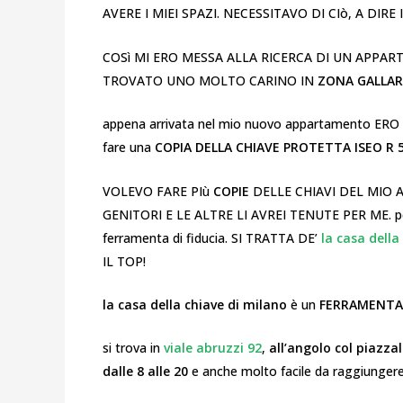
AVERE I MIEI SPAZI. NECESSITAVO DI CIò, A DIRE 
COSì MI ERO MESSA ALLA RICERCA DI UN APPA
TROVATO UNO MOLTO CARINO IN
ZONA GALLAR
appena arrivata nel mio nuovo appartamento ER
fare una
COPIA DELLA CHIAVE PROTETTA ISEO R
VOLEVO FARE PIù
COPIE
DELLE CHIAVI DEL MIO 
GENITORI E LE ALTRE LI AVREI TENUTE PER ME. per 
ferramenta di fiducia. SI TRATTA DE’
la casa della
IL TOP!
la casa della chiave di milano
è un
FERRAMENTA 
si trova in
viale abruzzi 92
,
all’angolo col piazza
dalle 8 alle 20
e anche molto facile da raggiunger