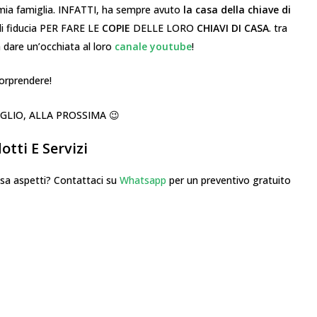
mia famiglia. INFATTI, ha sempre avuto
la casa della chiave di
di fiducia PER FARE LE
COPIE
DELLE LORO
CHIAVI
DI CASA
. tra
a dare un’occhiata al loro
canale youtube
!
sorprendere!
IGLIO, ALLA PROSSIMA 😉
tti E Servizi
 aspetti? Contattaci su
Whatsapp
per un preventivo gratuito